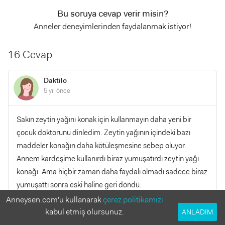
Bu soruya cevap verir misin?
Anneler deneyimlerinden faydalanmak istiyor!
16 Cevap
Daktilo
5 yıl önce
Sakın zeytin yağını konak için kullanmayın daha yeni bir
çocuk doktorunu dinledim. Zeytin yağının içindeki bazı
maddeler konağın daha kötüleşmesine sebep oluyor.
Annem kardeşime kullanırdı biraz yumuşatırdı zeytin yağı
konağı. Ama hiçbir zaman daha faydalı olmadı sadece biraz
yumuşattı sonra eski haline geri döndü.
Anneysen.com'u kullanarak
çerez politikamızı
kabul etmiş olursunuz.
YANITLA
ANLADIM
0
0