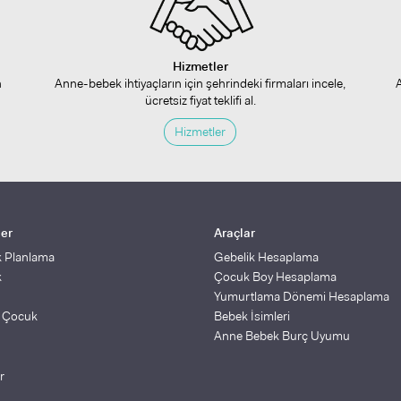
Hizmetler
n
Anne-bebek ihtiyaçların için şehrindeki firmaları incele,
ücretsiz fiyat teklifi al.
Hizmetler
ler
Araçlar
k Planlama
Gebelik Hesaplama
k
Çocuk Boy Hesaplama
Yumurtlama Dönemi Hesaplama
ş Çocuk
Bebek İsimleri
Anne Bebek Burç Uyumu
r