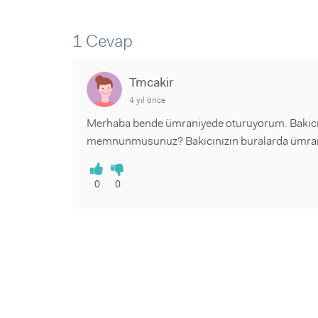
Sorular ve Yanıtlar
Sorular ve Yanıtlar
Eğlence
Makaleler
Makaleler
1 Cevap
Ürünler
Videolar
Videolar
Tmcakir
Sorular ve Yanıtlar
4 yıl önce
Makaleler
Merhaba bende ümraniyede oturuyorum. Bakıcı 
Videolar
memnunmusunuz? Bakıcınızın buralarda ümraniye
0
0