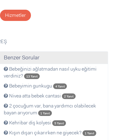
Hizmetler
REŞ
Benzer Sorular
Bebeğinizi ağlatmadan nasıl uyku eğitimi
verdiniz?
13 Yanıt
Bebeyimin gunkugu
4 Yanıt
Nivea atta bebek cantasi
2 Yanıt
2 çocuğum var, bana yardımcı olabilecek
bayan arıyorum
1 Yanıt
Kehribar diş kolyesi
5 Yanıt
Kışın dışarı çıkarırken ne giyecek?
1 Yanıt