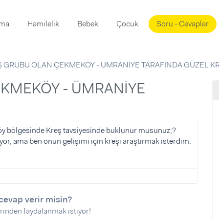
ama
Hamilelik
Bebek
Çocuk
Soru - Cevaplar
Süslemeleri
ama
AŞ GRUBU OLAN ÇEKMEKÖY - ÜMRANİYE TARAFINDA GÜZEL K
ta
ı
ı
ısı
 Mekanı
mi)
üsleme
i
y bölgesinde Kreş tavsiyesinde buklunur musunuz;?
ıyor, ama ben onun gelişimi için kreşi araştırmak isterdim.
i
u
ünü
i
cevap verir misin?
rinden faydalanmak istiyor!