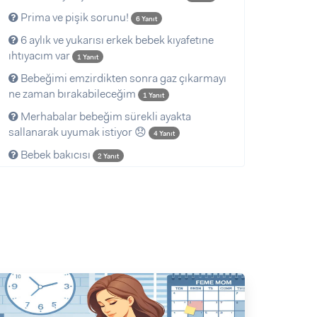
Prima ve pişik sorunu!
6 Yanıt
6 aylık ve yukarısı erkek bebek kıyafetıne
ıhtıyacım var
1 Yanıt
Bebeğimi emzirdikten sonra gaz çıkarmayı
ne zaman bırakabileceğim
1 Yanıt
Merhabalar bebeğim sürekli ayakta
sallanarak uyumak istiyor 😞
4 Yanıt
Bebek bakıcısı
2 Yanıt