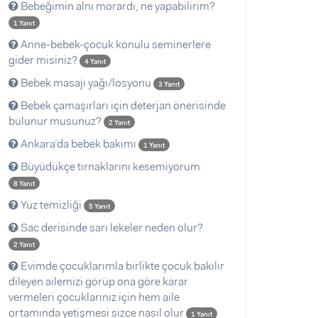
Bebeğimin alnı morardı, ne yapabilirim?
1 Yanıt
Anne-bebek-çocuk konulu seminerlere
gider misiniz?
4 Yanıt
Bebek masajı yağı/losyonu
3 Yanıt
Bebek çamaşırları için deterjan önerisinde
bulunur musunuz?
2 Yanıt
Ankara’da bebek bakımı
1 Yanıt
Büyüdükçe tırnaklarını kesemiyorum
8 Yanıt
Yüz temizliği
5 Yanıt
Sac derisinde sarı lekeler neden olur?
2 Yanıt
Evimde çocuklarımla birlikte çocuk bakılır
dileyen ailemizi görüp ona göre karar
vermeleri çocuklarınız için hem aile
ortamında yetişmesi sizce nasıl olur
1 Yanıt