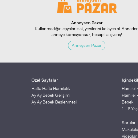
Anneysen Pazar
Kullanmadığın eşyaları sat, yenilerini kolayca al. Annede
anneye komisyonsuz, hesaplı alışveriş!
Anneysen Pazar
Özel Sayfalar
İçindeki
Hafta Hafta Hamilelik
Hamileli
Ay Ay Bebek Gelişimi
Hamileli
Ay Ay Bebek Beslenmesi
Bebek
1 - 6 Ya
Sorular
Makalele
Videolar