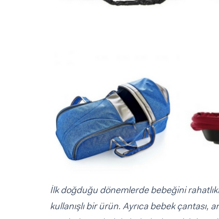
Sorular ve Yanıtlar
Sorular ve Yanıtlar
Eğlence
Makaleler
Makaleler
Ürünler
Videolar
Videolar
Sorular ve Yanıtlar
Makaleler
Videolar
İlk doğduğu dönemlerde bebeğini rahatlıkl
kullanışlı bir ürün. Ayrıca bebek çantası, 