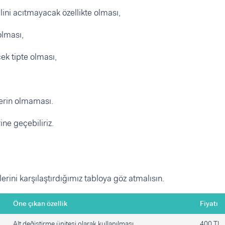
lini acıtmayacak özellikte olması,
olması,
ek tipte olması,
rlerin olmaması.
ne geçebiliriz.
ni karşılaştırdığımız tabloya göz atmalısın.
Öne çıkan özellik
Fiyatı
Alt değiştirme ünitesi olarak kullanılması
400 TL