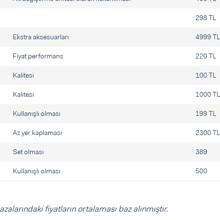
298 TL
Ekstra aksesuarları
4999 T
Fiyat performans
220 TL
Kalitesi
100 TL
Kalitesi
1000 T
Kullanışlı olması
199 TL
Az yer kaplaması
2300 T
Set olması
389
Kullanışlı olması
500
azalarındaki fiyatların ortalaması baz alınmıştır.