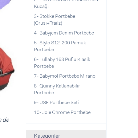
Kucağı
3- Stokke Portbebe
(Crusi+Trailz)
4- Babyjem Denim Portbebe
5- Stylo S12-200 Pamuk
Portbebe
6- Lullaby 163 Puflu Klasik
Portbebe
7- Babymol Portbebe Mirano
8- Quinny Katlanabilir
Portbebe
9- USF Portbebe Seti
10- Joie Chrome Portbebe
e de
Kategoriler