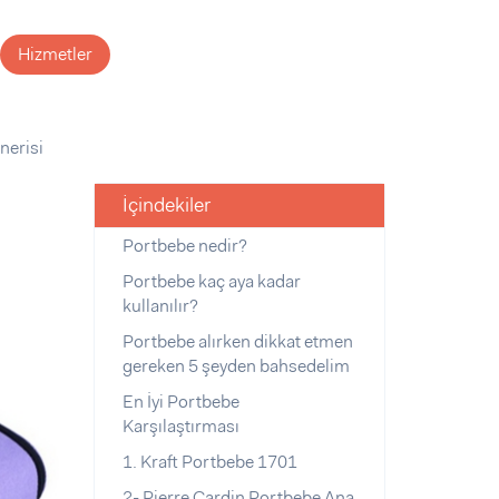
Hizmetler
nerisi
İçindekiler
Portbebe nedir?
Portbebe kaç aya kadar
kullanılır?
Portbebe alırken dikkat etmen
gereken 5 şeyden bahsedelim
En İyi Portbebe
Karşılaştırması
1. Kraft Portbebe 1701
2- Pierre Cardin Portbebe Ana