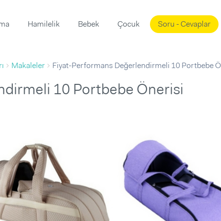
ama
Hamilelik
Bebek
Çocuk
Soru - Cevaplar
Süslemeleri
ama
rı
Makaleler
Fiyat-Performans Değerlendirmeli 10 Portbebe Ö
ta
ı
ı
ısı
dirmeli 10 Portbebe Önerisi
 Mekanı
mi)
üsleme
i
i
u
ünü
i