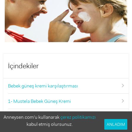
İçindekiler
Bebek güneş kremi karşılaştırması
1- Mustela Bebek Güneş Kremi
2- Sebamed Bebek Güneş Kremi 50+ SPF
Anneysen.com'u kullanarak
çerez politikamızı
kabul etmiş olursunuz.
ANLADIM
3- Incia Bebek Güneş Kremi