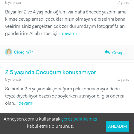
5 yıl önce
7 yanıt
Bayanlar 2 ve 4 yaşında oğlum var daha öncede yazdım ama
kimse cevaplamadi çocuklarınızın olmayan elbiselrini bana
veeirimisiniz gerçekten çok zor durumdayım fotoğraf falan
gönderirim Allah rızası içi...
devamı
Cicegim74
reply_fill
Cevapla
2.5 yaşında Çocuğum konuşamıyor
5 yıl önce
1 yanıt
Selamlar 2.5 yaşındaki çocuğum pek konuşamıyor dede
teyze diyebiliyor bazen de söylerken utanıyor bilgisi önerisi
olan...
devamı
Anneysen.com'u kullanarak
çerez politikamızı
Mervetml
reply_fill
Cevapla
kabul etmiş olursunuz.
ANLADIM
Tüm Cevaplar
Yanıtlanmamış Sorular
Yanıtlanmış Sorular