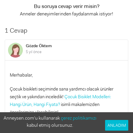
Bu soruya cevap verir misin?
Anneler deneyimlerinden faydalanmak istiyor!
1 Cevap
Gözde Öktem
5 yıl önce
Merhabalar,
Çocuk bisikleti seçiminde sana yardımcı olacak ürünler
seçtik ve yakından inceledik!
Çocuk Bisiklet Modelleri:
Hangi Ürün, Hangi Fiyata?
isimli makalemizden
önerilerimize ulaşabilirsin!
Anneysen.com'u kullanarak
çerez politikamızı
kabul etmiş olursunuz.
ANLADIM
YANITLA
0
0