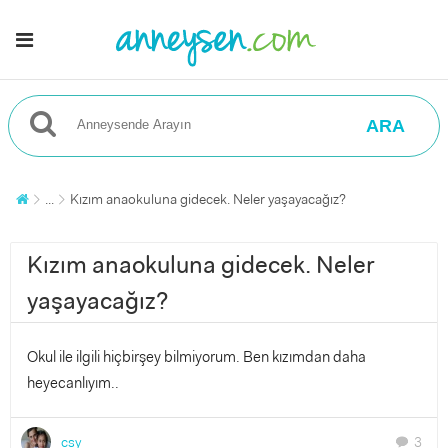
ARA
...
Kızım anaokuluna gidecek. Neler yaşayacağız?
Kızım anaokuluna gidecek. Neler
yaşayacağız?
Okul ile ilgili hiçbirşey bilmiyorum. Ben kızımdan daha
heyecanlıyım..
csy
3
chat