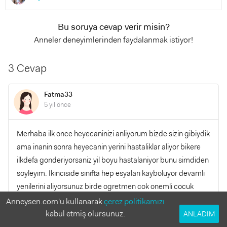
Bu soruya cevap verir misin?
Anneler deneyimlerinden faydalanmak istiyor!
3 Cevap
Fatma33
5 yıl önce
Merhaba ilk once heyecaninizi anliyorum bizde sizin gibiydik
ama inanin sonra heyecanin yerini hastaliklar aliyor bikere
ilkdefa gonderiyorsaniz yil boyu hastalaniyor bunu simdiden
soyleyim. İkinciside sinifta hep esyalari kayboluyor devamli
yenilerini aliyorsunuz birde ogretmen cok onemli cocuk
ogretmenine cok onem verir. Eger siniftaki ogretmen biraz
Anneysen.com'u kullanarak
çerez politikamızı
hircin ve cocugunuza karsi ilgisiz bir ogretmense bu cocugu
kabul etmiş olursunuz.
ANLADIM
cok uzer ve arkadaslarinin cocugu ezmesine boyun egmek