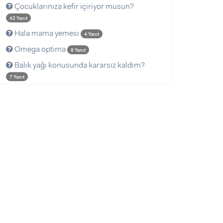
Çocuklarınıza kefir içiriyor musun?
42 Yanıt
Hala mama yemesi
4 Yanıt
Omega optima
8 Yanıt
Balık yağı konusunda kararsız kaldım?
7 Yanıt