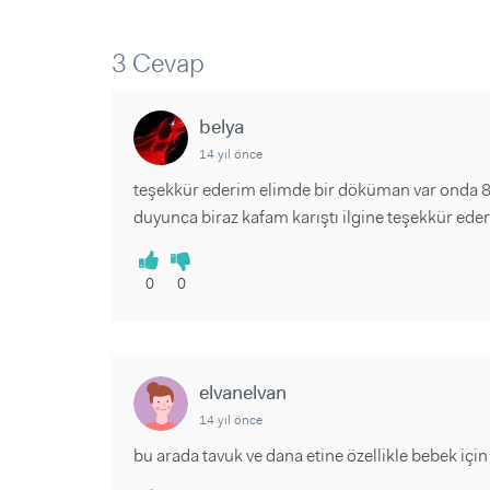
Sorular ve Yanıtlar
Sorular ve Yanıtlar
Eğlence
Makaleler
Makaleler
3 Cevap
Ürünler
Videolar
Videolar
belya
Sorular ve Yanıtlar
14 yıl önce
Makaleler
teşekkür ederim elimde bir döküman var onda 8
Videolar
duyunca biraz kafam karıştı ilgine teşekkür ederim
0
0
elvanelvan
14 yıl önce
bu arada tavuk ve dana etine özellikle bebek iç