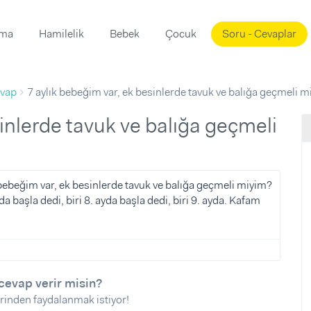
ama
Hamilelik
Bebek
Çocuk
Soru - Cevaplar
Süslemeleri
ama
vap
7 aylık bebeğim var, ek besinlerde tavuk ve balığa geçmeli 
ta
ı
ı
ısı
 Mekanı
mi)
üsleme
i
 bebeğim var, ek besinlerde tavuk ve balığa geçmeli miyim?
yda başla dedi, biri 8. ayda başla dedi, biri 9. ayda. Kafam
i
u
ünü
i
cevap verir misin?
rinden faydalanmak istiyor!