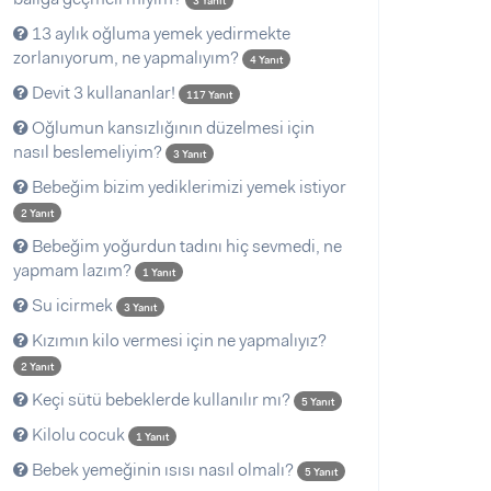
3 Yanıt
13 aylık oğluma yemek yedirmekte
zorlanıyorum, ne yapmalıyım?
4 Yanıt
Devit 3 kullananlar!
117 Yanıt
Oğlumun kansızlığının düzelmesi için
nasıl beslemeliyim?
3 Yanıt
Bebeğim bizim yediklerimizi yemek istiyor
2 Yanıt
Bebeğim yoğurdun tadını hiç sevmedi, ne
yapmam lazım?
1 Yanıt
Su icirmek
3 Yanıt
Kızımın kilo vermesi için ne yapmalıyız?
2 Yanıt
Keçi sütü bebeklerde kullanılır mı?
5 Yanıt
Kilolu cocuk
1 Yanıt
Bebek yemeğinin ısısı nasıl olmalı?
5 Yanıt