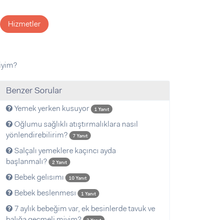
Hizmetler
miyim?
Benzer Sorular
Yemek yerken kusuyor
1 Yanıt
Oğlumu sağlıklı atıştırmalıklara nasıl
yönlendirebilirim?
7 Yanıt
Salçalı yemeklere kaçıncı ayda
başlanmalı?
2 Yanıt
Bebek gelısımı
10 Yanıt
Bebek beslenmesı
1 Yanıt
7 aylık bebeğim var, ek besinlerde tavuk ve
balığa geçmeli miyim?