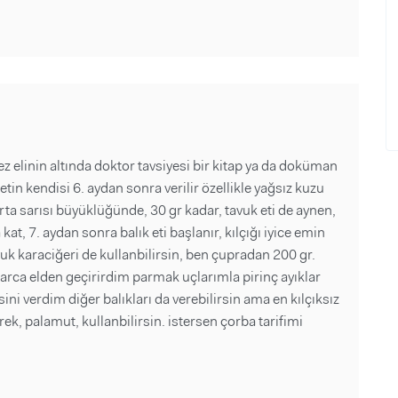
elinin altında doktor tavsiyesi bir kitap ya da doküman
in kendisi 6. aydan sonra verilir özellikle yağsız kuzu
rta sarısı büyüklüğünde, 30 gr kadar, tavuk eti de aynen,
t, 7. aydan sonra balık eti başlanır, kılçığı iyice emin
avuk karaciğeri de kullanbilirsin, ben çupradan 200 gr.
larca elden geçirirdim parmak uçlarımla pirinç ayıklar
ni verdim diğer balıkları da verebilirsin ama en kılçıksız
ek, palamut, kullanbilirsin. istersen çorba tarifimi