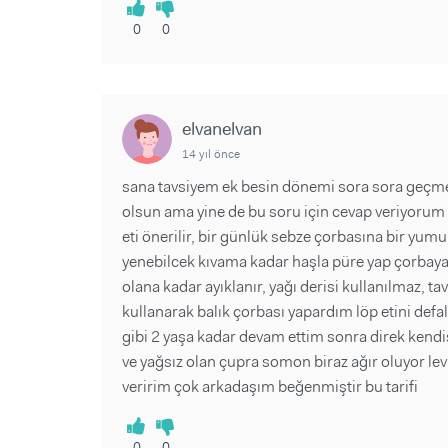
0
0
elvanelvan
14 yıl önce
sana tavsiyem ek besin dönemi sora sora geçmez 
olsun ama yine de bu soru için cevap veriyorum et
eti önerilir, bir günlük sebze çorbasına bir yumu
yenebilcek kıvama kadar haşla püre yap çorbaya ka
olana kadar ayıklanır, yağı derisi kullanılmaz, t
kullanarak balık çorbası yapardım löp etini defa
gibi 2 yaşa kadar devam ettim sonra direk kendisi
ve yağsız olan çupra somon biraz ağır oluyor levr
veririm çok arkadaşım beğenmiştir bu tarifi
0
0