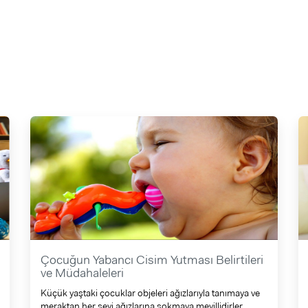
Çocuğun Yabancı Cisim Yutması Belirtileri
ve Müdahaleleri
Küçük yaştaki çocuklar objeleri ağızlarıyla tanımaya ve
meraktan her şeyi ağızlarına sokmaya meyillidirler.