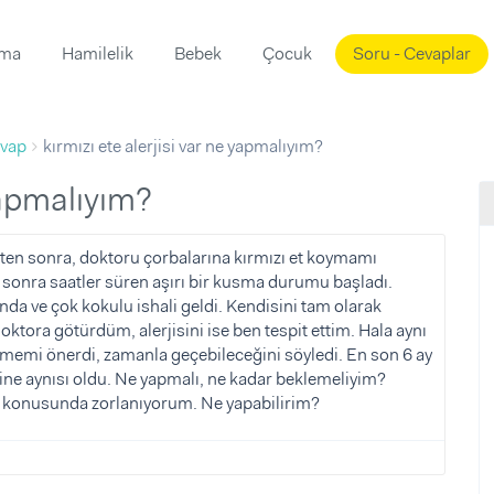
ama
Hamilelik
Bebek
Çocuk
Soru - Cevaplar
Süslemeleri
ama
vap
kırmızı ete alerjisi var ne yapmalıyım?
ta
ı
ı
ısı
 yapmalıyım?
 Mekanı
mi)
ikten sonra, doktoru çorbalarına kırmızı et koymamı
r sonra saatler süren aşırı bir kusma durumu başladı.
üsleme
i
nda ve çok kokulu ishali geldi. Kendisini tam olarak
i
ktora götürdüm, alerjisini ise ben tespit ettim. Hala aynı
ememi önerdi, zamanla geçebileceğini söyledi. En son 6 ay
u
ine aynısı oldu. Ne yapmalı, ne kadar beklemeliyim?
ünü
i
lar konusunda zorlanıyorum. Ne yapabilirim?