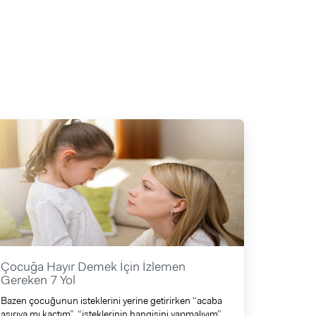
Çocuğa Hayır Demek İçin İzlemen
Gereken 7 Yol
Bazen çocuğunun isteklerini yerine getirirken “acaba
aşırıya mı kaçtım”, “isteklerinin hangisini yapmalıyım”,