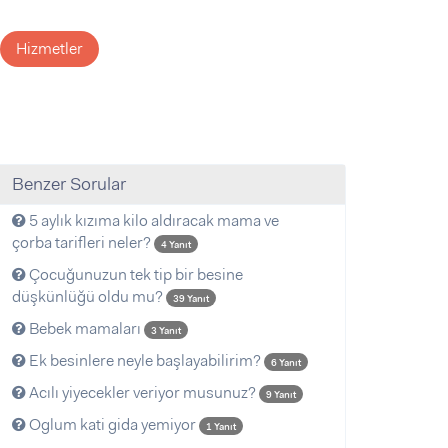
Hizmetler
Benzer Sorular
5 aylık kızıma kilo aldıracak mama ve
çorba tarifleri neler?
4 Yanıt
Çocuğunuzun tek tip bir besine
düşkünlüğü oldu mu?
39 Yanıt
Bebek mamaları
3 Yanıt
Ek besinlere neyle başlayabilirim?
6 Yanıt
Acılı yiyecekler veriyor musunuz?
9 Yanıt
Oglum kati gida yemiyor
1 Yanıt