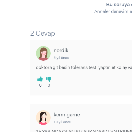
Sorular ve Yanıtlar
Sorular ve Yanıtlar
Bu soruya 
Eğlence
Makaleler
Makaleler
Anneler deneyimle
Ürünler
Videolar
Videolar
2 Cevap
Sorular ve Yanıtlar
Makaleler
nordik
Videolar
5 yıl önce
doktora git besin tolerans testi yaptır. et kolay v
0
0
kcmngame
10 yıl önce
15 YAŞINDA OLAN KIZ ARKADAŞIM VAR KIRMIZ