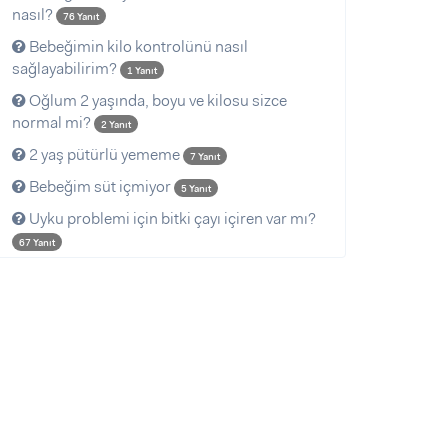
nasıl?
76 Yanıt
Bebeğimin kilo kontrolünü nasıl
sağlayabilirim?
1 Yanıt
Oğlum 2 yaşında, boyu ve kilosu sizce
normal mi?
2 Yanıt
2 yaş pütürlü yememe
7 Yanıt
Bebeğim süt içmiyor
5 Yanıt
Uyku problemi için bitki çayı içiren var mı?
67 Yanıt