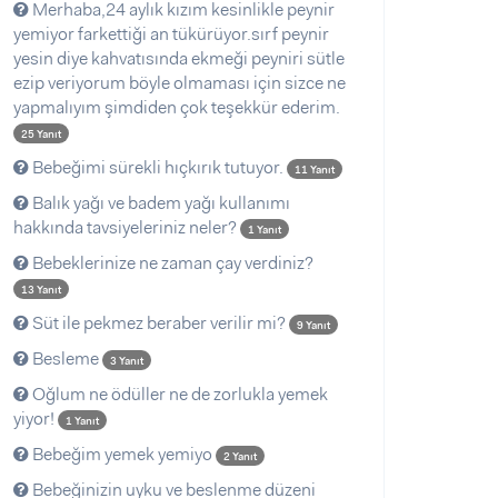
Merhaba,24 aylık kızım kesinlikle peynir
yemiyor farkettiği an tükürüyor.sırf peynir
yesin diye kahvatısında ekmeği peyniri sütle
ezip veriyorum böyle olmaması için sizce ne
yapmalıyım şimdiden çok teşekkür ederim.
25 Yanıt
Bebeğimi sürekli hıçkırık tutuyor.
11 Yanıt
Balık yağı ve badem yağı kullanımı
hakkında tavsiyeleriniz neler?
1 Yanıt
Bebeklerinize ne zaman çay verdiniz?
13 Yanıt
Süt ile pekmez beraber verilir mi?
9 Yanıt
Besleme
3 Yanıt
Oğlum ne ödüller ne de zorlukla yemek
yiyor!
1 Yanıt
Bebeğim yemek yemiyo
2 Yanıt
Bebeğinizin uyku ve beslenme düzeni