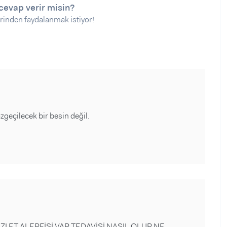
cevap verir misin?
rinden faydalanmak istiyor!
azgeçilecek bir besin değil.
I ET ALERFİSİ VAR TEDAVİSİ NASIL OLUR NE