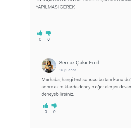
YAPILMASI GEREK
0
0
Sernaz Çakır Ercil
10 yıl önce
Merhaba, hangi test sonucu bu tanı konuldu? 
sonra az miktarda deneyin eğer alerjisi devam 
deneyebilirsiniz.
0
0