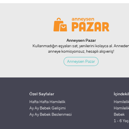
Anneysen Pazar
Kullanmadığın eşyaları sat, yenilerini kolayca al. Annede
anneye komisyonsuz, hesaplı alışveriş!
Anneysen Pazar
Özel Sayfalar
İçindeki
Hafta Hafta Hamilelik
Hamileli
Ay Ay Bebek Gelişimi
Hamileli
Ay Ay Bebek Beslenmesi
Bebek
1 - 6 Ya