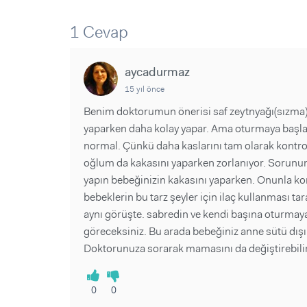
Sorular ve Yanıtlar
Sorular ve Yanıtlar
Eğlence
Makaleler
Makaleler
1 Cevap
Ürünler
Videolar
Videolar
aycadurmaz
Sorular ve Yanıtlar
15 yıl önce
Makaleler
Benim doktorumun önerisi saf zeytnyağı(sızma)
Videolar
yaparken daha kolay yapar. Ama oturmaya başl
normal. Çünkü daha kaslarını tam olarak kontro
oğlum da kakasını yaparken zorlanıyor. Sorun
yapın bebeğinizin kakasını yaparken. Onunla ko
bebeklerin bu tarz şeyler için ilaç kullanması t
aynı görüşte. sabredin ve kendi başına oturmaya
göreceksiniz. Bu arada bebeğiniz anne sütü dış
Doktorunuza sorarak mamasını da değiştirebilir
0
0