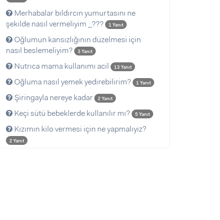
Merhabalar bıldırcın yumurtasını ne
şekilde nasıl vermeliyim _???
1 Yanıt
Oğlumun kansızlığının düzelmesi için
nasıl beslemeliyim?
3 Yanıt
Nutrıca mama kullanımı acil
13 Yanıt
Oğluma nasıl yemek yedirebilirim?
1 Yanıt
Şiringayla nereye kadar
2 Yanıt
Keçi sütü bebeklerde kullanılır mı?
5 Yanıt
Kızımın kilo vermesi için ne yapmalıyız?
2 Yanıt