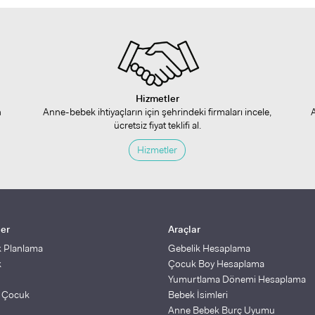
Hizmetler
n
Anne-bebek ihtiyaçların için şehrindeki firmaları incele,
ücretsiz fiyat teklifi al.
Hizmetler
ler
Araçlar
k Planlama
Gebelik Hesaplama
k
Çocuk Boy Hesaplama
Yumurtlama Dönemi Hesaplama
ş Çocuk
Bebek İsimleri
Anne Bebek Burç Uyumu