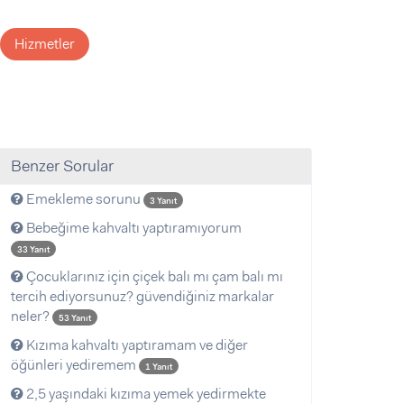
Hizmetler
Benzer Sorular
Emekleme sorunu
3 Yanıt
Bebeğime kahvaltı yaptıramıyorum
33 Yanıt
Çocuklarınız için çiçek balı mı çam balı mı
tercih ediyorsunuz? güvendiğiniz markalar
neler?
53 Yanıt
Kızıma kahvaltı yaptıramam ve diğer
öğünleri yediremem
1 Yanıt
2,5 yaşındaki kızıma yemek yedirmekte