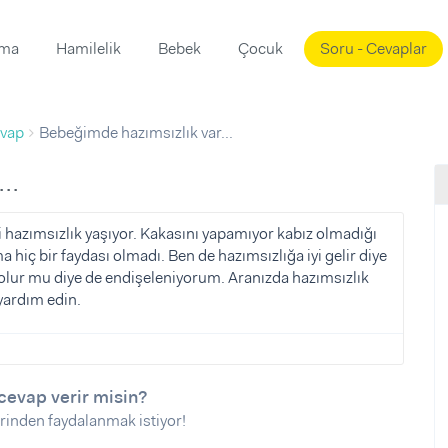
ama
Hamilelik
Bebek
Çocuk
Soru - Cevaplar
Süslemeleri
ama
vap
Bebeğimde hazımsızlık var...
ta
ı
ı
ısı
..
 Mekanı
mi)
i hazımsızlık yaşıyor. Kakasını yapamıyor kabız olmadığı
 hiç bir faydası olmadı. Ben de hazımsızlığa iyi gelir diye
üsleme
i
 olur mu diye de endişeleniyorum. Aranızda hazımsızlık
i
yardım edin.
u
ünü
i
cevap verir misin?
rinden faydalanmak istiyor!