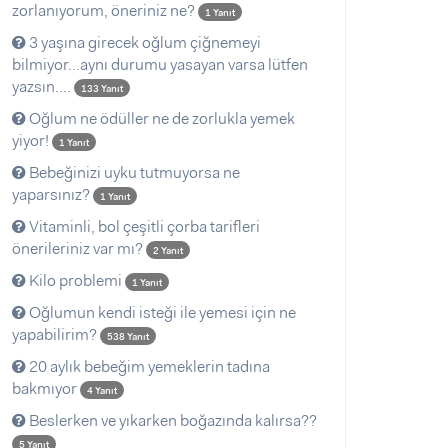
zorlanıyorum, öneriniz ne?
1 Yanıt
3 yaşına girecek oğlum çiğnemeyi
bilmiyor...aynı durumu yasayan varsa lütfen
yazsın....
133 Yanıt
Oğlum ne ödüller ne de zorlukla yemek
yiyor!
1 Yanıt
Bebeğinizi uyku tutmuyorsa ne
yaparsınız?
1 Yanıt
Vitaminli, bol çeşitli çorba tarifleri
önerileriniz var mı?
2 Yanıt
Kilo problemi
1 Yanıt
Oğlumun kendi isteği ile yemesi için ne
yapabilirim?
538 Yanıt
20 aylık bebeğim yemeklerin tadına
bakmıyor
4 Yanıt
Beslerken ve yıkarken boğazında kalırsa??
5 Yanıt