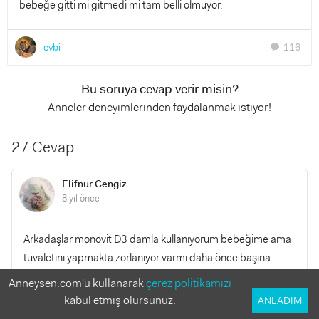
bebeğe gitti mi gitmedi mi tam belli olmuyor.
evbi
116
chat
Bu soruya cevap verir misin?
Anneler deneyimlerinden faydalanmak istiyor!
27 Cevap
Elifnur Cengiz
8 yıl önce
Arkadaşlar monovit D3 damla kullanıyorum bebeğime ama
tuvaletini yapmakta zorlanıyor varmı daha önce başına
gelen
Anneysen.com'u kullanarak
çerez politikamızı
kabul etmiş olursunuz.
ANLADIM
YANITLA
0
0