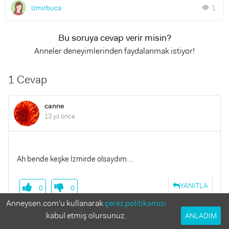
izmirbuca
1
chat
Bu soruya cevap verir misin?
Anneler deneyimlerinden faydalanmak istiyor!
1 Cevap
canne
13 yıl önce
Ah bende keşke İzmirde olsaydım...
YANITLA
0
0
Anneysen.com'u kullanarak
çerez politikamızı
kabul etmiş olursunuz.
ANLADIM