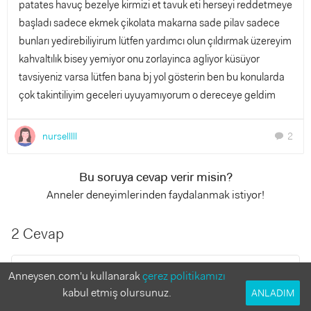
patates havuç bezelye kirmizi et tavuk eti herseyi reddetmeye
başladı sadece ekmek çikolata makarna sade pilav sadece
bunları yedirebiliyirum lütfen yardımcı olun çıldırmak üzereyim
kahvaltılık bisey yemiyor onu zorlayinca agliyor küsüyor
tavsiyeniz varsa lütfen bana bj yol gösterin ben bu konularda
çok takintiliyim geceleri uyuyamıyorum o dereceye geldim
nurselllll
2
chat
Bu soruya cevap verir misin?
Anneler deneyimlerinden faydalanmak istiyor!
2 Cevap
Ergoterapist Münteha
Anneysen.com'u kullanarak
çerez politikamızı
4 yıl önce
kabul etmiş olursunuz.
ANLADIM