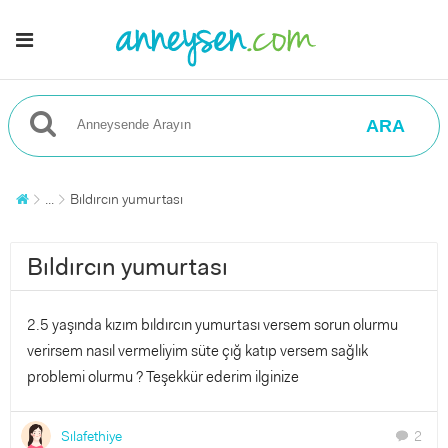
ARA
...
Bıldırcın yumurtası
Bıldırcın yumurtası
2.5 yaşında kızım bıldırcın yumurtası versem sorun olurmu
verirsem nasıl vermeliyim süte çığ katıp versem sağlık
problemi olurmu ? Teşekkür ederim ilginize
Sılafethiye
2
chat