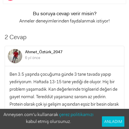
Bu soruya cevap verir misin?
Anneler deneyimlerinden faydalanmak istiyor!
2 Cevap
Ahmet_Öztürk_2047
6 yıl önce
Ben 3.5 yaşında çocuğuma günde 3 tane tavada yapıp
yediriyorum. Haftada 13-15 tane yediği de oluyor. Hiç bir
problem yaşamadık. Kan değerlerinde trigliserid değeri de
gayet normal. Tereddüt yaşarsanız sarısını az yedirin.
Protein olarak çok iyi gelişim açısından eşsiz bir besin olarak
yumurtayı ihmal etmeyin. İster bıldırcın ister normal
Anneysen.com'u kullanarak
çerez politikamızı
yumurta.
kabul etmiş olursunuz.
ANLADIM