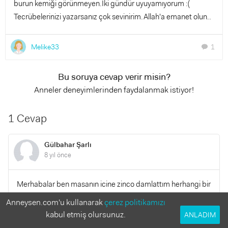
burun kemiği görünmeyen.İki gündür uyuyamıyorum :(
Tecrübelerinizi yazarsanız çok sevinirim.Allah'a emanet olun..
Melike33
1
chat
Bu soruya cevap verir misin?
Anneler deneyimlerinden faydalanmak istiyor!
1 Cevap
Gülbahar Şarlı
8 yıl önce
Merhabalar ben masanın icine zinco damlattım herhangi bir
sıkıntıyla karşılalıtmıyım acaba bebegim 3ayımıza giriyoruz
Anneysen.com'u kullanarak
çerez politikamızı
çok fazla bilgim yok artık sizlerleyim
kabul etmiş olursunuz.
ANLADIM