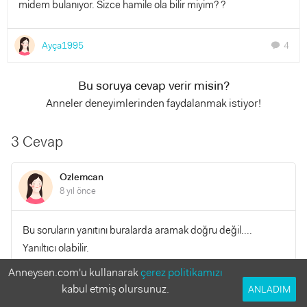
midem bulanıyor. Sizce hamile ola bilir miyim? ?
Ayça1995
4
chat
Bu soruya cevap verir misin?
Anneler deneyimlerinden faydalanmak istiyor!
3 Cevap
Ozlemcan
8 yıl önce
Bu soruların yanıtını buralarda aramak doğru değil....
Yanıltıcı olabilir.
Anneysen.com'u kullanarak
çerez politikamızı
YANITLA
0
0
kabul etmiş olursunuz.
ANLADIM