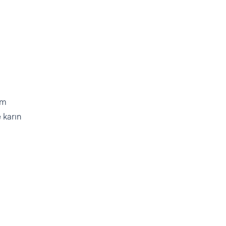
am
 karın