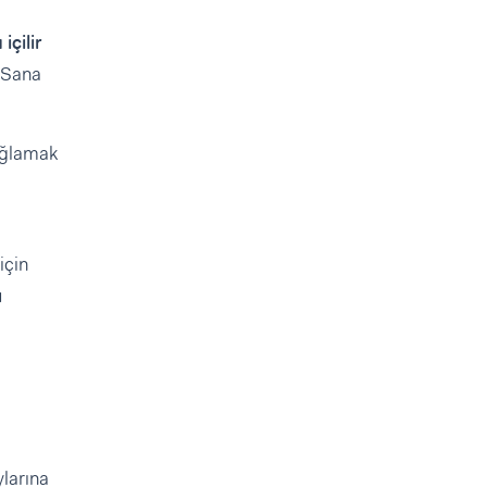
içilir
. Sana
sağlamak
için
ü
larına