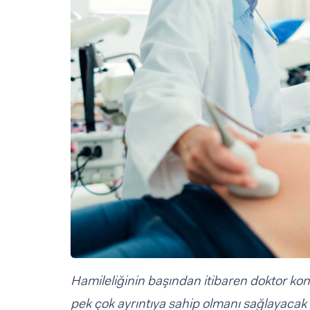
Sorular ve Yanıtlar
Sorular ve Yanıtlar
Eğlence
Makaleler
Makaleler
Ürünler
Videolar
Videolar
Sorular ve Yanıtlar
Makaleler
Videolar
Hamileliğinin başından itibaren doktor kon
pek çok ayrıntıya sahip olmanı sağlayacak 