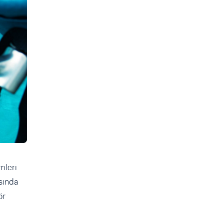
mleri
sında
ör