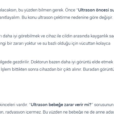
 olacaksın, bu yüzden bilmen gerek. Önce “
Ultrason öncesi su 
 yanıtlayalım. Bu konu ultrason çektirme nedenine göre değişir
daha iyi görebilmek ve cihaz ile cildin arasında kayganlık 
rhangi bir zararı yoktur ve su bazlı olduğu için vücuttan kolayca
lgede gezdirilir. Doktorun bazen daha iyi görüntü elde etmek 
r. İşlem bittikten sonra cihazdan bir çıktı alınır. Buradan görünt
nceleri vardır. “
Ultrason bebeğe zarar verir mi?
” sorusunun
ason, radyasyon içermez. Bu yüzden ne bebeğe ne de anne aday