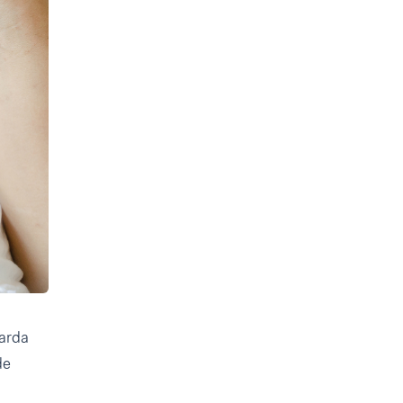
larda
de