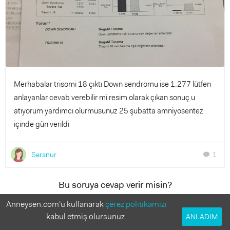
Merhabalar trisomi 18 çıktı Down sendromu ise 1.277 lütfen
anlayanlar cevab verebilir mi resim olarak çıkan sonuç u
atıyorum yardımcı olurmusunuz 25 şubatta amniyosentez
içinde gün verildi
Seranur
1
chat
Bu soruya cevap verir misin?
Anneler deneyimlerinden faydalanmak istiyor!
Anneysen.com'u kullanarak
çerez politikamızı
kabul etmiş olursunuz.
ANLADIM
1 Cevap