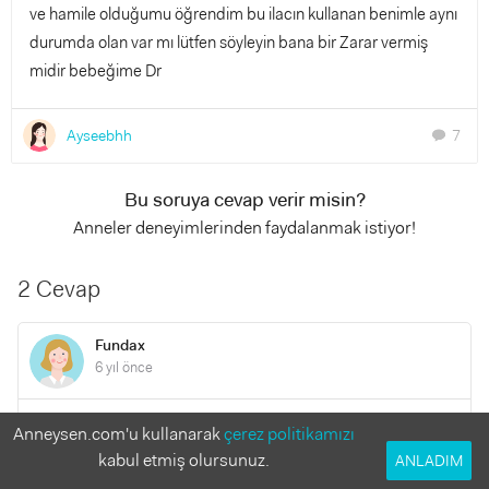
ve hamile olduğumu öğrendim bu ilacın kullanan benimle aynı
durumda olan var mı lütfen söyleyin bana bir Zarar vermiş
midir bebeğime Dr
Ayseebhh
7
chat
Bu soruya cevap verir misin?
Anneler deneyimlerinden faydalanmak istiyor!
2 Cevap
Fundax
6 yıl önce
Merak etmeyin hicbisey olmaz,hamile oldugumu anlamayip
Anneysen.com'u kullanarak
çerez politikamızı
alkolun dibine vurmus biri olarak soyluyorum bunu:)bebek
kabul etmiş olursunuz.
ANLADIM
olusmadan yani tam.olarak belirtilerle birlikte