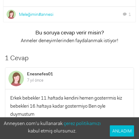
Meleğimin#annesi
1
chat
Bu soruya cevap verir misin?
Anneler deneyimlerinden faydalanmak istiyor!
1 Cevap
Enesnefes01
7 yıl önce
Erkek bebekler 11.haftada kendini hemen gosterrmis kiz
bebekleri 16.haftaya kadar gostermiyo Ben oyle
duymustum
Anneysen.com'u kullanarak
çerez politikamızı
kabul etmiş olursunuz.
YANITLA
ANLADIM
0
0