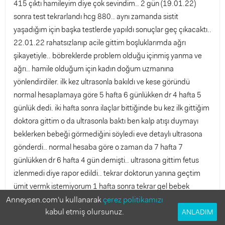
415 çıktı hamileyim diye çok sevindim.. 2 gün (19.01.22)
sonra test tekrarlandı hcg 880.. aynı zamanda sistit
yaşadığım için başka testlerde yapıldı sonuçlar geç çıkacaktı..
22.01.22 rahatsızlanıp acile gittim boşluklarımda ağrı
şikayetiyle.. böbreklerde problem olduğu içinmiş yanma ve
ağrı.. hamile olduğum için kadın doğum uzmanına
yönlendirdiler. ilk kez ultrasonla bakıldı ve kese göründü
normal hesaplamaya göre 5 hafta 6 günlükken dr 4 hafta 5
günlük dedi. iki hafta sonra ilaçlar bittiğinde bu kez ilk gittiğim
doktora gittim o da ultrasonla baktı ben kalp atışı duymayı
beklerken bebeği görmediğini söyledi eve detaylı ultrasona
gönderdi.. normal hesaba göre o zaman da 7 hafta 7
günlükken dr 6 hafta 4 gün demişti.. ultrasona gittim fetus
izlenmedi diye rapor edildi.. tekrar doktorun yanına geçtim
ümit vermk istemiyorum 1 hafta sonra tekrar gel bebek
Anneysen.com'u kullanarak
oluşmamışsa kürtaj yapılacak dedi.. geç döllenme ihtimali
çerez politikamızı
kabul etmiş olursunuz.
nedir? kullandığım ilaç buna sebep olmuş olabilir mi? infex
ANLADIM