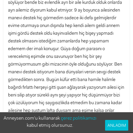
söylüyor bende biz evlendik ayrı bir aile kurduk olduk onlarda
ayrı ailemiz diyorum kabul etmiyor. 9 ay boyunca ailesinden
manevi destek hiç görmedim sadece iki defa gelmişlerdir
evime oturmaya onun dışında hep kendi ailem geldi annem
işimi gördü destek oldu kayinvalidem hiç bişey yapmadı
destek olmasını istediğim zamanlarda hep yapamam
edemem der imalı konuşur. Güya doğum parasını o
verecekmiş eşimde onu savunuyor ben hiç bir şey
görmüyormusum gibi mizacinin öyle olduğunu söylüyor. Ben
manevi destek istiyorum bana dünyalari versin sevgi destek
görmedikten sonra. Bugün küfür etti bana hamile halimle
bağırdı fırlattı herşeyi gitti şuan ağlayarak yazıyorum ailesi için
beni silip atıyor sürekli aynı şeyi yapıyor hiç düşünmüyor bizi
çok üzülüyorum hiç saygısızlıkda etmedim bu zamana kadar
ailesine hep sustum lafta duysam ama eşime kalsa onlar
Anneysen.com'u kullanarak
çerez politikamızı
melek ben şeytanım. Ne yapacağım bilmiyorum. Devlette
kabul etmiş olursunuz.
ANLADIM
doğum yapacağız şimdi para kabul etmeyeceğim diyor bana