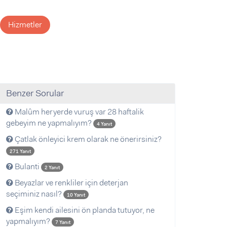
Hizmetler
Benzer Sorular
Malûm heryerde vuruş var 28 haftalik
gebeyim ne yapmalıyım?
4 Yanıt
Çatlak önleyici krem olarak ne önerirsiniz?
271 Yanıt
Bulanti
2 Yanıt
Beyazlar ve renkliler için deterjan
seçiminiz nasıl?
10 Yanıt
Eşim kendi ailesini ön planda tutuyor, ne
yapmalıyım?
7 Yanıt