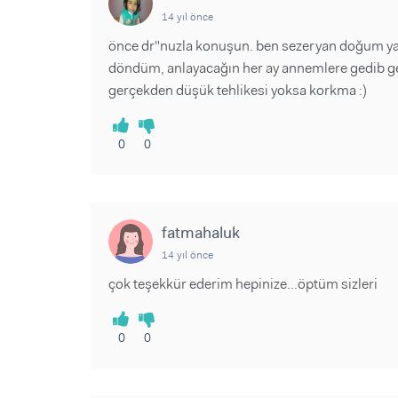
14 yıl önce
önce dr"nuzla konuşun. ben sezeryan doğum y
döndüm, anlayacağın her ay annemlere gedib ge
gerçekden düşük tehlikesi yoksa korkma :)
0
0
fatmahaluk
14 yıl önce
çok teşekkür ederim hepinize...öptüm sizleri
0
0