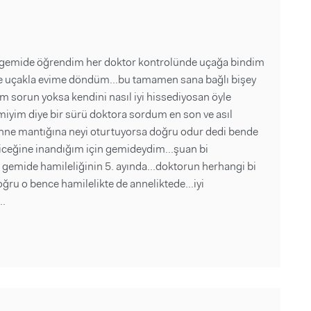
gemide öğrendim her doktor kontrolünde uçağa bindim
ine uçakla evime döndüm...bu tamamen sana bağlı bişey
im sorun yoksa kendini nasıl iyi hissediyosan öyle
miyim diye bir sürü doktora sordum en son ve asıl
ne mantığına neyi oturtuyorsa doğru odur dedi bende
ceğine inandığım için gemideydim...şuan bi
a gemide hamileliğinin 5. ayında...doktorun herhangi bi
u o bence hamilelikte de anneliktede...iyi
..