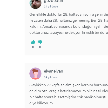
gozdedum
14 yıl önce
Genellikle doktorlar 28. haftadan sonra şehir dı
ile zaten daha 28. haftanız gelmemiş. Ben 28. h
kaldım. Ancak sonrasında bulunduğum şehirde 
doktorunuz tavsiyesine de uyun ki riskli bir du
0
0
elvanelvan
14 yıl önce
8 aylıkken 27 kg falan almışken karnım burnumd
geldim özel araçla hatırlamıyorum bile nasıl o
bir hafta sonra hissetmiştim çok panik olmuşt
diye biliyorum