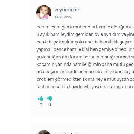
zeynepelen
14 yıl önce
benim eşim gemi mühendisi hamile olduğumu 
8 aylık hamileydim gemiden öyle ayrıldım ve y
haa tabi çok şükür çok rahat bi hamilelik geçird
yapmalı bence hamile kişi ben gemiye binebilir 
güvendiğim doktorum sorun olmadığı sürece an
kocamın yanında hamileliğimin daha mutlu geçi
arkadaşımızın eşide beni örnek aldı ve kocasıyl
problem görmedikten sonra neyle mutluysan doğr
tatiller..inşallah hayırlısıyla yavruna kavuşursun.
0
0