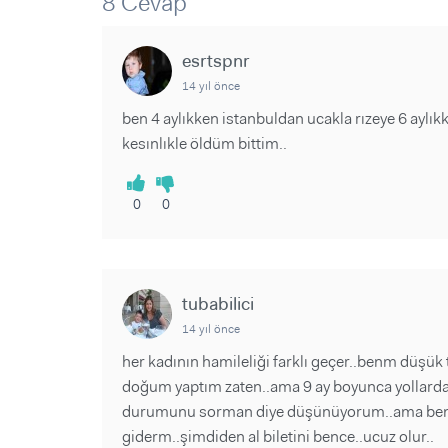
8 Cevap
Sorular ve Yanıtlar
Sorular ve Yanıtlar
Eğlence
Makaleler
Makaleler
Ürünler
esrtspnr
Videolar
Videolar
14 yıl önce
Sorular ve Yanıtlar
ben 4 aylıkken istanbuldan ucakla rızeye 6 aylı
kesınlıkle öldüm bittim..
Makaleler
Videolar
0
0
tubabilici
14 yıl önce
her kadının hamileliği farklı geçer..benm düşük
doğum yaptım zaten..ama 9 ay boyunca yollarda 
durumunu sorman diye düşünüyorum..ama ben se
giderm..şimdiden al biletini bence..ucuz olur..