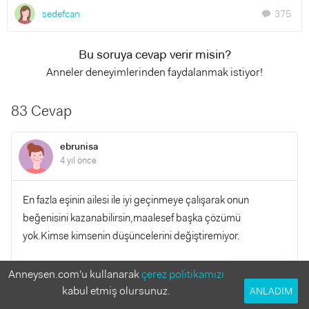
sedefcan
375
chat
Bu soruya cevap verir misin?
Anneler deneyimlerinden faydalanmak istiyor!
83 Cevap
ebrunisa
4 yıl önce
En fazla eşinin ailesi ile iyi geçinmeye çalışarak onun
beğenisini kazanabilirsin,maalesef başka çözümü
yok.Kimse kimsenin düşüncelerini değiştiremiyor.
YANITLA
Anneysen.com'u kullanarak
çerez politikamızı
0
0
kabul etmiş olursunuz.
ANLADIM