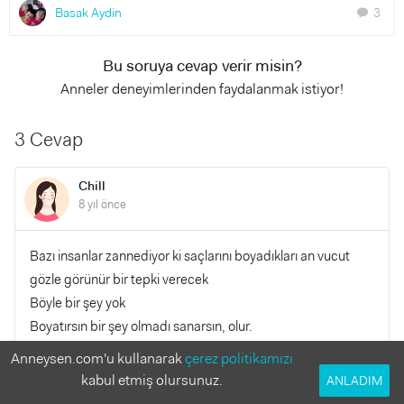
Basak Aydin
3
chat
Bu soruya cevap verir misin?
Anneler deneyimlerinden faydalanmak istiyor!
3 Cevap
Chill
8 yıl önce
Bazı insanlar zannediyor ki saçlarını boyadıkları an vucut
gözle görünür bir tepki verecek
Böyle bir şey yok
Boyatırsın bir şey olmadı sanarsın, olur.
Anneysen.com'u kullanarak
çerez politikamızı
Ailemde kuaför var ve hamilelerin saçlarını isteselerde
kabul etmiş olursunuz.
ANLADIM
boyamıyorlar