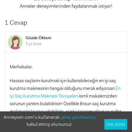
Anneler deneyimlerinden faydalanmak istiyor!
1 Cevap
Gözde Öktem
5 yıl önce
Merhabalar,
Hassas saçlarını kurutmak için kullanabileceğin en iyi saç
kurutma makinesinin hangisi olduğunu merak ediyorsan
En
İyi Saç Kurutma Makinesi Tavsiyeleri
isimli makalemizden
sorunun yanıtını bulabilirisin! Özellikle Braun saç kurutma
makinesini tavsiye edebilirim, çünkü tasarımı olsun ve ısı/hız
Anneysen.com'u kullanarak
çerez politikamızı
ayarı oldukça kullanışlı. Bunların yanında, saçının her telini
kabul etmiş olursunuz.
ANLADIM
elektriklenmeyle mücadele edecek şekilde saran