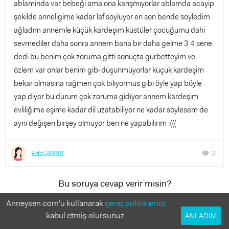
ablaminda var bebeği ama ona karışmıyorlar ablamda acayip
şekilde anneligime kadar laf söylüyor en son bende soyledim
ağladım annemle küçük kardeşim küstüler çocuğumu dahi
sevmediler daha sonra annem bana bir daha gelme 3 4 sene
dedi bu benim çok zoruma gitti sonuçta gurbetteyim ve
özlem var onlar benim gibi düşünmüyorlar küçük kardeşim
bekar olmasına rağmen çok biliyormus gibi öyle yap böyle
yap diyor bu durum çok zoruma gidiyor annem kardeşim
evliliğime eşime kadar dil uzatabiliyor ne kadar söylesem de
aynı değişen birşey olmuyor ben ne yapabilirim :(((
Eda58888
3
chat
Bu soruya cevap verir misin?
Anneler deneyimlerinden faydalanmak istiyor!
Anneysen.com'u kullanarak
çerez politikamızı
kabul etmiş olursunuz.
ANLADIM
3 Cevap