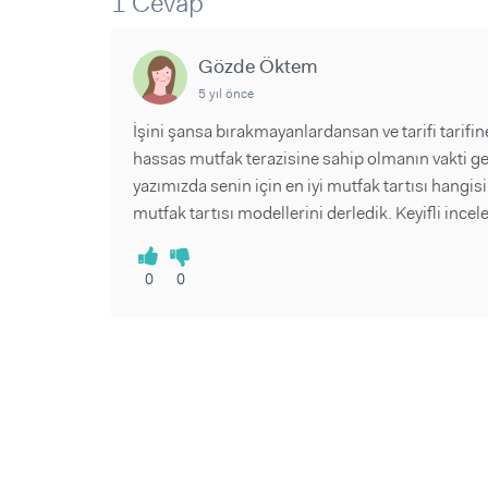
1 Cevap
Sorular ve Yanıtlar
Sorular ve Yanıtlar
Eğlence
Makaleler
Makaleler
Ürünler
Gözde Öktem
Videolar
Videolar
5 yıl önce
Sorular ve Yanıtlar
İşini şansa bırakmayanlardansan ve tarifi tarifi
hassas mutfak terazisine sahip olmanın vakti ge
Makaleler
yazımızda senin için en iyi mutfak tartısı hangisi i
Videolar
mutfak tartısı modellerini derledik. Keyifli incel
0
0