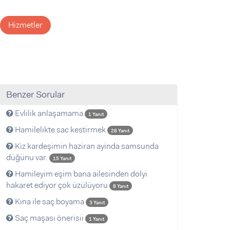
Hizmetler
Benzer Sorular
Evlilik anlaşamama
1 Yanıt
Hamilelikte sac kestirmek
28 Yanıt
Kiz kardeşimin haziran ayinda samsunda
düğünu var.
15 Yanıt
Hamileyim eşim bana ailesinden dolyi
hakaret ediyor çok üzülüyoru
8 Yanıt
Kına ile saç boyama
3 Yanıt
Saç maşası önerisii
1 Yanıt