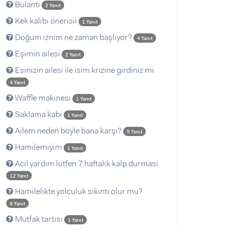
Bulanti
2 Yanıt
Kek kalıbı önerisii
1 Yanıt
Doğum iznim ne zaman başlıyor?
4 Yanıt
Eşimin ailesi
2 Yanıt
Esinizin ailesi ile isim krizine girdiniz mi
4 Yanıt
Waffle makinesi
1 Yanıt
Saklama kabı
1 Yanıt
Ailem neden böyle bana karşı?
5 Yanıt
Hamilemiyim
1 Yanıt
Acil yardım lütfen 7 haftalık kalp durmasi
12 Yanıt
Hamilelikte yolculuk sıkıntı olur mu?
8 Yanıt
Mutfak tartısı
1 Yanıt