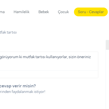
ama
Hamilelik
Bebek
Çocuk
Soru - Cevaplar
Süslemeleri
ama
fak tartısı
ta
ı
ı
ısı
 Mekanı
mi)
rüyorum ki mutfak tartısı kullanıyorlar, sizin öneriniz
üsleme
i
i
u
cevap verir misin?
ünü
i
rinden faydalanmak istiyor!