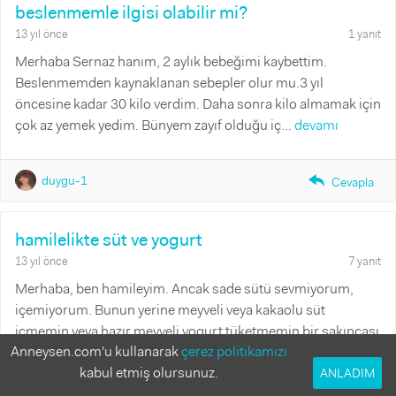
beslenmemle ilgisi olabilir mi?
13 yıl önce
1 yanıt
Merhaba Sernaz hanım, 2 aylık bebeğimi kaybettim.
Beslenmemden kaynaklanan sebepler olur mu.3 yıl
öncesine kadar 30 kilo verdim. Daha sonra kilo almamak için
çok az yemek yedim. Bünyem zayıf olduğu iç...
devamı
duygu-1
reply_fill
Cevapla
hamilelikte süt ve yogurt
13 yıl önce
7 yanıt
Merhaba, ben hamileyim. Ancak sade sütü sevmiyorum,
içemiyorum. Bunun yerine meyveli veya kakaolu süt
içmemin veya hazır meyveli yogurt tüketmemin bir sakıncası
Anneysen.com'u kullanarak
çerez politikamızı
olur mu? Yoksa fayda yerine zarar mı ve...
devamı
kabul etmiş olursunuz.
ANLADIM
Tüm Cevaplar
Yanıtlanmamış Sorular
Yanıtlanmış Sorular