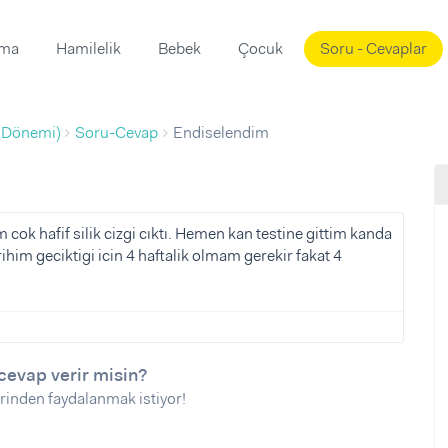
ama
Hamilelik
Bebek
Çocuk
Soru - Cevaplar
Süslemeleri
ama
 Dönemi)
Soru-Cevap
Endiselendim
ta
ı
ı
ısı
 Mekanı
mi)
cok hafif silik cizgi cıktı. Hemen kan testine gittim kanda
ihim geciktigi icin 4 haftalik olmam gerekir fakat 4
üsleme
i
i
u
ünü
i
cevap verir misin?
rinden faydalanmak istiyor!