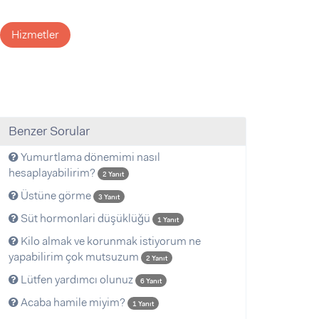
Hizmetler
Benzer Sorular
Yumurtlama dönemimi nasıl
hesaplayabilirim?
2 Yanıt
Üstüne görme
3 Yanıt
Süt hormonlari düşüklüğü
1 Yanıt
Kilo almak ve korunmak istiyorum ne
yapabilirim çok mutsuzum
2 Yanıt
Lütfen yardımcı olunuz
6 Yanıt
Acaba hamile miyim?
1 Yanıt