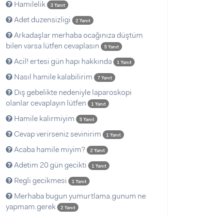
Hamilelik
3 Yanıt
Adet duzensizligi
2 Yanıt
Arkadaşlar merhaba ocağınıza düştüm
bilen varsa lütfen cevaplasın
5 Yanıt
Acil! ertesi gün hapı hakkında
1 Yanıt
Nasıl hamile kalabilirim
7 Yanıt
Dış gebelikte nedeniyle laparoskopi
olanlar cevaplayın lütfen
1 Yanıt
Hamile kalırmiyim
5 Yanıt
Cevap verirseniz sevinirim
1 Yanıt
Acaba hamile miyim?
2 Yanıt
Adetim 20 gün gecikti
1 Yanıt
Regli gecikmesi
1 Yanıt
Merhaba bugun yumurtlama.gunum ne
yapmam.gerek
2 Yanıt