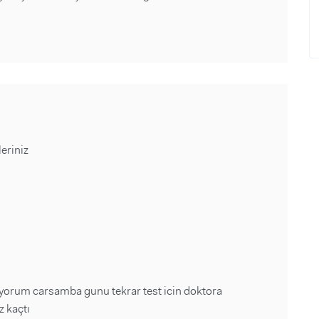
eriniz
iyorum carsamba gunu tekrar test icin doktora
z kaçtı