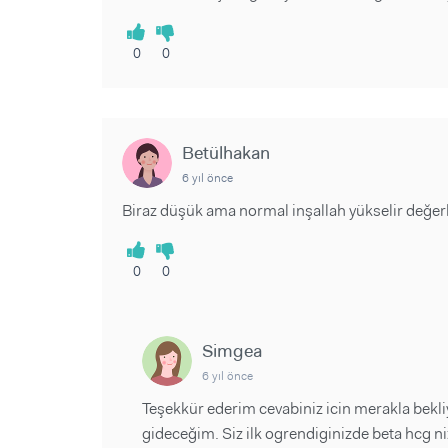
0
0
Betülhakan
6 yıl önce
Biraz düşük ama normal inşallah yükselir değerl
0
0
Simgea
6 yıl önce
Teşekkür ederim cevabiniz icin merakla bekl
gideceğim. Siz ilk ogrendiginizde beta hcg ni