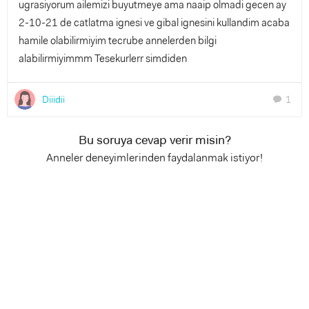
ugrasiyorum ailemizi buyutmeye ama naaip olmadi gecen ay
2-10-21 de catlatma ignesi ve gibal ignesini kullandim acaba
hamile olabilirmiyim tecrube annelerden bilgi
alabilirmiyimmm Tesekurlerr simdiden
Diiidii
1
chat
Bu soruya cevap verir misin?
Anneler deneyimlerinden faydalanmak istiyor!