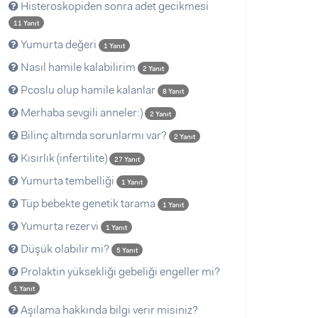
Histeroskopiden sonra adet gecikmesi
11 Yanıt
Yumurta değeri
1 Yanıt
Nasıl hamile kalabilirim
2 Yanıt
Pcoslu olup hamile kalanlar
8 Yanıt
Merhaba sevgili anneler:)
2 Yanıt
Bilinç altımda sorunlarmı var?
2 Yanıt
Kısırlık (infertilite)
27 Yanıt
Yumurta tembelliği
1 Yanıt
Tüp bebekte genetik tarama
1 Yanıt
Yumurta rezervi
1 Yanıt
Düşük olabilir mi?
5 Yanıt
Prolaktin yüksekliği gebeliği engeller mi?
1 Yanıt
Aşılama hakkında bilgi verir misiniz?