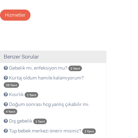
Hizmetler
Benzer Sorular
Gebelik mi, enfeksiyon mu?
2 Yanıt
Kürtaj oldum hamile kalamıyorum?
39 Yanıt
Kısırlık
1 Yanıt
Doğum sonrası hcg yanlış çıkabilir mi.
4 Yanıt
Dış gebelik
1 Yanıt
Tüp bebek merkezi önerir misiniz?
3 Yanıt