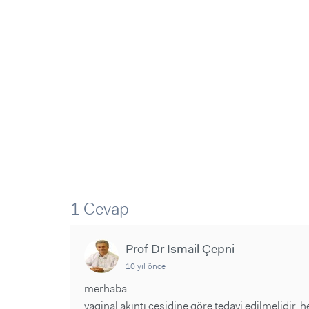
Sorular ve Yanıtlar
Sorular ve Yanıtlar
Eğlence
Makaleler
Makaleler
Ürünler
Videolar
Videolar
Sorular ve Yanıtlar
Makaleler
Videolar
1 Cevap
Prof Dr İsmail Çepni
10 yıl önce
merhaba
vaginal akıntı çeşidine göre tedavi edilmelidir.