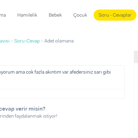
ama
Hamilelik
Bebek
Çocuk
Soru - Cevaplar
Süslemeleri
ama
avisi
Soru-Cevap
Adet olamana
ta
ı
ı
ısı
 Mekanı
mi)
orum ama cok fazla akıntım var afedersiniz sarı gibi
üsleme
i
i
u
cevap verir misin?
ünü
i
rinden faydalanmak istiyor!