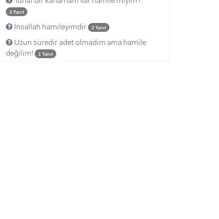
Tuhaf bir kanamam var hamile miyim?
3 Yanıt
İnsallah hamileyimdir
2 Yanıt
Uzun süredir adet olmadım ama hamile
değilim!
1 Yanıt