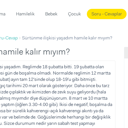
ama
Hamilelik
Bebek
Çocuk
Soru - Cevaplar
Süslemeleri
ama
ru-Cevap
Sürtünme ilişkisi yaşadım hamile kalır mıyım?
ta
ı
ı
ısı
 hamile kalır mıyım?
 Mekanı
mi)
si yaşadım. Reglimde 18 şubatta bitti. 19 şubatta olan
rtesi gün de boşalma olmadı. Normalde reglimin 12 martta
üsleme
i
ubat) ayın tam 12'sinde olup 18-19'u gibi bitmişti.
i
gıç tarihimi 20 mart olarak gösteriyor. Daha önce bu tarz
de çıplaktık ve ikimizden de zevk suyu geliyordu (hala
u
almış mıyımdır diye düşünüyorum. 8 mart ve 10 martta
ünü
i
e yaptım (öğlen 3.30-4.00 gibi). İkisi de negatif, boşalma da
ısa bir sürelik kahverengi-açık kahverengi akıntı ya da
 var ve belimde de. Göğüslerimde herhangi bir değişiklik
u. Sizce durumum nedir yarın sabah test yapmayı