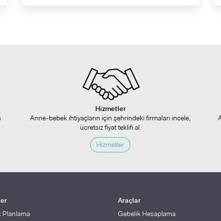
Hizmetler
n
Anne-bebek ihtiyaçların için şehrindeki firmaları incele,
ücretsiz fiyat teklifi al.
Hizmetler
ler
Araçlar
k Planlama
Gebelik Hesaplama