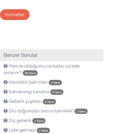
Hizmetler
Benzer Sorular
Hamile olduğumu ne kadar sürede
anlarım?
30 Yanıt
Hamilelik belirtileri
3 Yanıt
Kahverengi kanama
5 Yanıt
Gebelik şüphesi
1 Yanıt
Ölü doğumdan sonra hamilelik!
1 Yanıt
Dış gebelik
1 Yanıt
Leke gelmesi
1 Yanıt