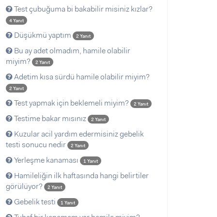
Test çubuğuma bi bakabilir misiniz kızlar?
4 Yanıt
Düşükmü yaptım
2 Yanıt
Bu ay adet olmadım, hamile olabilir
miyim?
2 Yanıt
Adetim kısa sürdü hamile olabilir miyim?
2 Yanıt
Test yapmak için beklemeli miyim?
2 Yanıt
Testime bakar mısınız
2 Yanıt
Kuzular acil yardım edermisiniz gebelik
testi sonucu nedir
2 Yanıt
Yerleşme kanaması
1 Yanıt
Hamileliğin ilk haftasında hangi belirtiler
görülüyor?
2 Yanıt
Gebelik testi
1 Yanıt