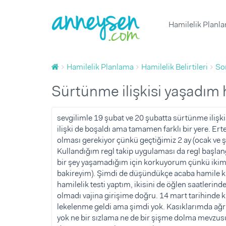
Hamilelik Planl
1 Yaş Doğum Günü Organizasyonu ve 
Yumurtlama Dönemi Hesapl
Çocuk Boyu Hesaplama
Hafta Hafta Hamilelik
Yenidoğan
Hamilelik Planlama
Hamilelik Belirtileri
So
1 Yaş Doğum Günü Butik Pas
Çocuk Sağlığı ve Hastalıklar
Bebek Sağlığı ve Hastalıklar
Gebelik Hesaplama
Hamileliğe Hazırlık
Yenidoğan ve Bebek Fotoğrafç
Doğurganlık (Fertilite)
Çocuk Beslenmesi
Bebek Beslenmesi
Sağlık
Sürtünme ilişkisi yaşadım
Diş Buğdayı ve 1 Yaş Doğum Günü
Ovülasyon (Yumurtlama Döne
Çocuk Gelişimi
Bebek Gelişimi
Beslenme
Baby Shower Partisi Mekanı
Hamilelik Belirtileri
Günlük Yaşam
Bebek Bakımı
Davranış
sevgilimle 19 şubat ve 20 şubatta sürtünme ilişki
ilişki de boşaldı ama tamamen farklı bir yere. E
Baby Shower ve Hastane Odası S
Kısırlık ve Tüp Bebek Tedavis
Bebekle Yaşam
Tuvalet eğitimi
Spor
olması gerekiyor çünkü geçtiğimiz 2 ay (ocak ve ş
Çocuk Müzik ve Sanat Merkez
Emzirme
Doğum
Uyku
Kullandığım regl takip uygulaması da regl başlan
bir şey yaşamadığım için korkuyorum çünkü ikimiz
Çocuk Atölyesi ve Oyun Grub
Hamile Kıyafetleri ve Eşyaları
Doğum Sonrası Anne
Oyun ve Oyuncak
Sorular ve Yanıtlar
bakireyim). Şimdi de düşündükçe acaba hamile k
Diş Buğdayı ve 1 Yaş Doğum G
Çocuk Hareket ve Spor Merkez
Bebek Hazırlıkları
Çocukla Yaşam
Makaleler
hamilelik testi yaptım, ikisini de öğlen saatlerind
olmadı vajina girişime doğru. 14 mart tarihinde k
Çocuk Eşyaları ve İhtiyaçları
Ürünler
Ürünler
Videolar
lekelenme geldi ama şimdi yok. Kasıklarımda ağrı
Çocuk Doğum Günü
Tümü
yok ne bir sızlama ne de bir şişme dolma mevzus
Çocuk Odası Fikirleri