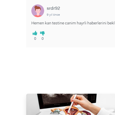
srdr92
9 yıl önce
Hemen kan testine canim hayrli haberlerini bekli
0
0