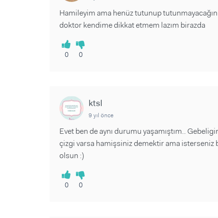
Hamileyim ama henüz tutunup tutunmayacağını b
doktor kendime dikkat etmem lazım birazda
0
0
ktsl
9 yıl önce
Evet ben de aynı durumu yaşamıştım.. Gebeligin il
çizgi varsa hamişsiniz demektir ama isterseniz bi
olsun :)
0
0