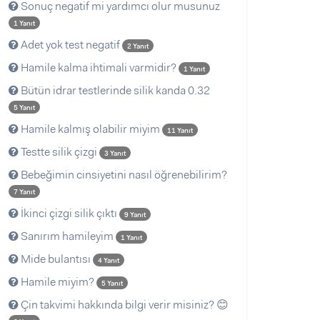
Sonuç negatif mi yardımcı olur musunuz
1 Yanıt
Adet yok test negatif
2 Yanıt
Hamile kalma ihtimali varmidir?
1 Yanıt
Bütün idrar testlerinde silik kanda 0.32
5 Yanıt
Hamile kalmış olabilir miyim
11 Yanıt
Testte silik çizgi
3 Yanıt
Bebeğimin cinsiyetini nasıl öğrenebilirim?
7 Yanıt
İkinci çizgi silik çıktı
9 Yanıt
Sanırım hamileyim
1 Yanıt
Mide bulantısı
4 Yanıt
Hamile miyim?
5 Yanıt
Çin takvimi hakkında bilgi verir misiniz? 😊