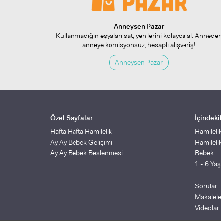
Anneysen Pazar
Kullanmadığın eşyaları sat, yenilerini kolayca al. Annede
anneye komisyonsuz, hesaplı alışveriş!
Anneysen Pazar
Özel Sayfalar
İçindeki
Hafta Hafta Hamilelik
Hamileli
Ay Ay Bebek Gelişimi
Hamileli
Ay Ay Bebek Beslenmesi
Bebek
1 - 6 Ya
Sorular
Makalele
Videolar