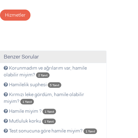
Hizmetler
Benzer Sorular
Korunmadım ve ağrılarım var, hamile
olabilir miyim?
2 Yanıt
Hamilelik suphesi
5 Yanıt
Kırmızı leke gördüm, hamile olabilir
miyim?
1 Yanıt
Hamile miyim ?
1 Yanıt
Mutluluk korku
1 Yanıt
Test sonucuna göre hamile miyim?
1 Yanıt