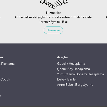
Hizmetler
n
Anne-bebek ihtiyaçların için şehrindeki firmaları incele,
ücretsiz fiyat teklifi al.
Hizmetler
ler
Araçlar
k Planlama
Gebelik Hesaplama
k
Çocuk Boy Hesaplama
Yumurtlama Dönemi Hesaplama
ş Çocuk
Bebek İsimleri
Anne Bebek Burç Uyumu
r