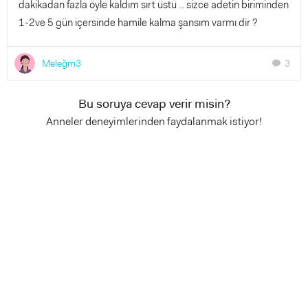
dakikadan fazla öyle kaldım sırt üstü .. sizce adetin biriminden
1-2ve 5 gün içersinde hamile kalma şansım varmı dir ?
Meleğm3
3
chat
Bu soruya cevap verir misin?
Anneler deneyimlerinden faydalanmak istiyor!