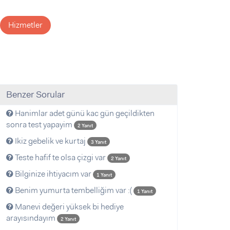
Hizmetler
Benzer Sorular
Hanimlar adet günü kac gün geçildikten
sonra test yapayim
2 Yanıt
Ikiz gebelik ve kurtaj
3 Yanıt
Teste hafif te olsa çizgi var
2 Yanıt
Bilginize ihtiyacım var
1 Yanıt
Benim yumurta tembelliğim var :(
1 Yanıt
Manevi değeri yüksek bi hediye
arayısındayım
2 Yanıt