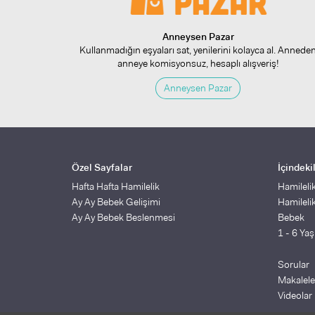
Anneysen Pazar
Kullanmadığın eşyaları sat, yenilerini kolayca al. Annede
anneye komisyonsuz, hesaplı alışveriş!
Anneysen Pazar
Özel Sayfalar
İçindeki
Hafta Hafta Hamilelik
Hamileli
Ay Ay Bebek Gelişimi
Hamileli
Ay Ay Bebek Beslenmesi
Bebek
1 - 6 Ya
Sorular
Makalele
Videolar