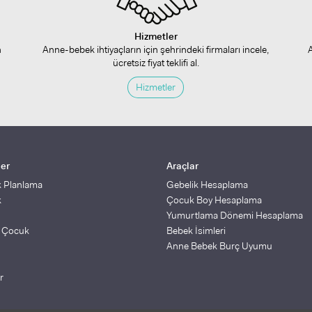
Hizmetler
n
Anne-bebek ihtiyaçların için şehrindeki firmaları incele,
ücretsiz fiyat teklifi al.
Hizmetler
ler
Araçlar
k Planlama
Gebelik Hesaplama
k
Çocuk Boy Hesaplama
Yumurtlama Dönemi Hesaplama
ş Çocuk
Bebek İsimleri
Anne Bebek Burç Uyumu
r