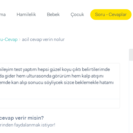
ama
Hamilelik
Bebek
Çocuk
Soru - Cevaplar
Süslemeleri
ama
ru-Cevap
acil cevap verin nolur
ta
ı
ı
ısı
 Mekanı
mi)
leyim test yaptım hepsi güzel koyu çıktı belirtilerimde
ında gider hem ulturasonda görürüm hem kalp atışını
üsleme
i
semde kan alıp sonucu söyliycek sizce beklemekle hatamı
i
u
ünü
i
cevap verir misin?
rinden faydalanmak istiyor!