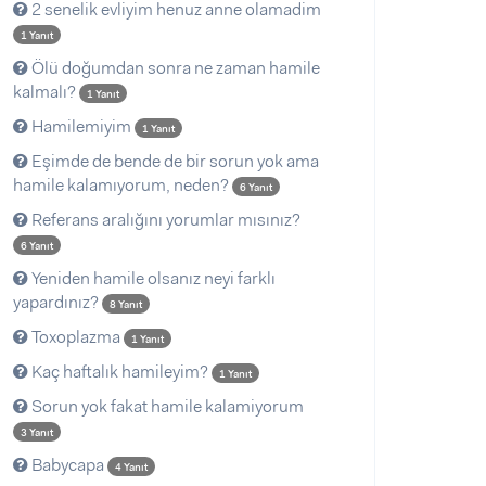
2 senelik evliyim henuz anne olamadim
1 Yanıt
Ölü doğumdan sonra ne zaman hamile
kalmalı?
1 Yanıt
Hamilemiyim
1 Yanıt
Eşimde de bende de bir sorun yok ama
hamile kalamıyorum, neden?
6 Yanıt
Referans aralığını yorumlar mısınız?
6 Yanıt
Yeniden hamile olsanız neyi farklı
yapardınız?
8 Yanıt
Toxoplazma
1 Yanıt
Kaç haftalık hamileyim?
1 Yanıt
Sorun yok fakat hamile kalamiyorum
3 Yanıt
Babycapa
4 Yanıt