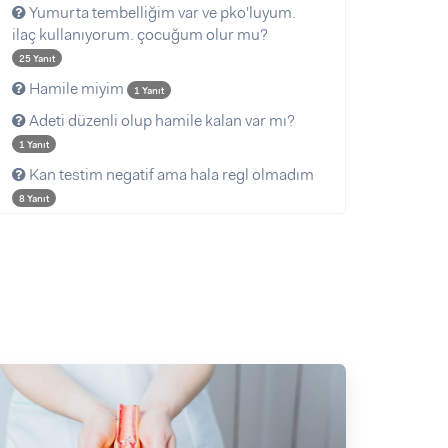
Yumurta tembelliğim var ve pko'luyum.
ilaç kullanıyorum. çocuğum olur mu?
25 Yanıt
Hamile miyim
1 Yanıt
Adeti düzenli olup hamile kalan var mı?
1 Yanıt
Kan testim negatif ama hala regl olmadım
8 Yanıt