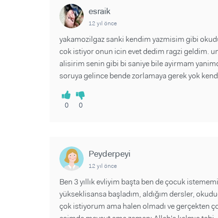
esraik
12 yıl önce
yakamozilgaz sanki kendim yazmisim gibi oku
cok istiyor onun icin evet dedim ragzi geldim
alisirim senin gibi bi saniye bile ayirmam yanimd
soruya gelince bende zorlamaya gerek yok kendis
0
0
Peyderpeyi
12 yıl önce
Ben 3 yıllık evliyim başta ben de çocuk istemem
yükseklisansa başladım, aldığım dersler, okuduğ
çok istiyorum ama halen olmadı ve gerçekten ço