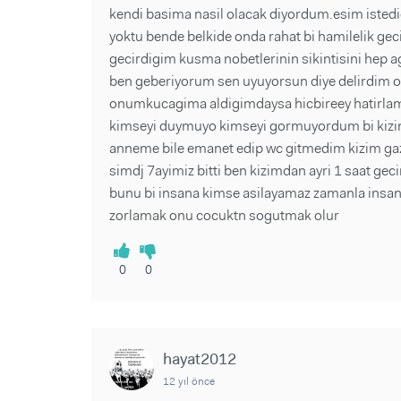
kendi basima nasil olacak diyordum.esim istedigi
yoktu bende belkide onda rahat bi hamilelik ge
gecirdigim kusma nobetlerinin sikintisini hep 
ben geberiyorum sen uyuyorsun diye delirdim 
onumkucagima aldigimdaysa hicbireey hatirla
kimseyi duymuyo kimseyi gormuyordum bi kizi
anneme bile emanet edip wc gitmedim kizim ga
simdj 7ayimiz bitti ben kizimdan ayri 1 saat g
bunu bi insana kimse asilayamaz zamanla insani
zorlamak onu cocuktn sogutmak olur
0
0
hayat2012
12 yıl önce