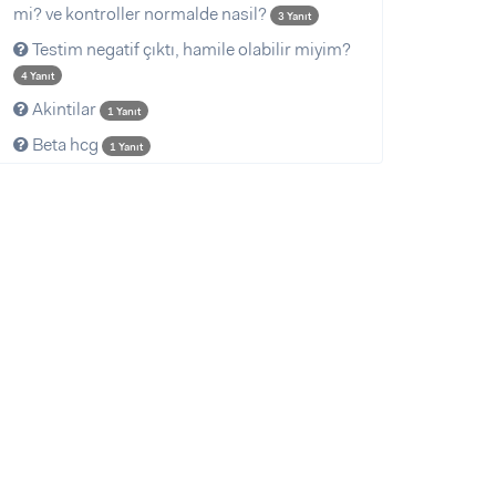
mi? ve kontroller normalde nasil?
3 Yanıt
Testim negatif çıktı, hamile olabilir miyim?
4 Yanıt
Akintilar
1 Yanıt
Beta hcg
1 Yanıt