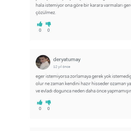
hala istemiyor ona göre bir karara varmaları g
çözülmez.
0
0
deryatumay
12 yıl önce
eger istemiyorsa zorlamaya gerek yok istemedi
olur ne zaman kendini hazır hisseder ozaman ya
ve evladı dogunca neden daha önce yapmamışım 
0
0