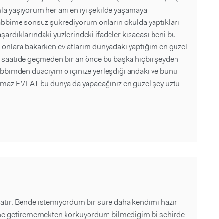
mla yaşıyorum her anı en iyi şekilde yaşamaya
rabbime sonsuz şükrediyorum onların okulda yaptıkları
şardıklarındaki yüzlerindeki ifadeler kısacası beni bu
 onlara bakarken evlatlarım dünyadaki yaptığım en güzel
k saatide geçmeden bir an önce bu başka hiçbirşeyden
bbimden duacıyım o içinize yerleşdiği andaki ve bunu
amaz EVLAT bu dünya da yapacağınız en güzel şey üztü
ratir. Bende istemiyordum bir sure daha kendimi hazir
ne getirememekten korkuyordum bilmedigim bi sehirde