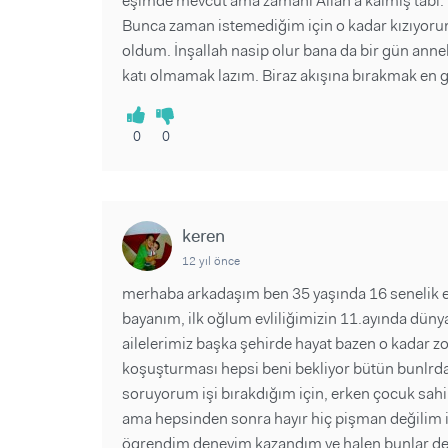
eşimde mevcut ama zamanı Allah'a kalmış tabi. İş
Bunca zaman istemediğim için o kadar kızıyoru
oldum. İnşallah nasip olur bana da bir gün annel
katı olmamak lazım. Biraz akışına bırakmak en güz
0
0
keren
12 yıl önce
merhaba arkadaşım ben 35 yaşında 16 senelik evli
bayanım, ilk oğlum evliliğimizin 11.ayında düny
ailelerimiz başka şehirde hayat bazen o kadar zor
koşuşturması hepsi beni bekliyor bütün bunlrd
soruyorum işi bırakdığım için, erken çocuk sa
ama hepsinden sonra hayır hiç pişman değilim
ögrendim deneyim kazandım ve halen bunlar dev