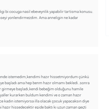
gi bi cocuga nasil ebeveynlik yapabilir tartisma konusu.
imseyi yonlendirmezdim. Ama anneligin ne kadar
ar bende istemedim,kendimi hazır hissetmiyordum çünkü
temeye başladı ama hep benm hazır olmamı bekledi..sonra
lar girmeye başladı,kendi bebeğim olduğunu hamile
yaller kurarken buldum kendimi ve o zaman hazır
 kadın istemiyorsa illa olacak çocuk yapacaksın diye
i hazır hissedecektir eşide baktı kı uzun zaman geçti