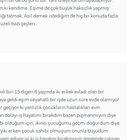
in bir de bu yönü var. Yani isteyince olmayadabiliyor.
m ki kendime. Eşime de çok büyük haksızlık yapmış
iği tatmak. Asıl demek istediğim de hiç bir konuda fazla
eli bazı şeyleri...
 biri 15 digeri 6 yaşında iki erkek evladı olan bir
aya geldi eşim seyahatli bir işde uzun süre evde olamıyor
 geçiyor ki yanlızlık çocukların hastalıkları evin
an dolayı iş hayatımı bırakdım bazen pişmanmıyım diye
hibi olduğum için, ikinci çucuğumu geçmi doğurdum diye
 iyiki erken çocuk sahibi olmuşum onunla büyüdüm
am ediyor iyi ki iş hayatını bırakmışım annemde çalışan