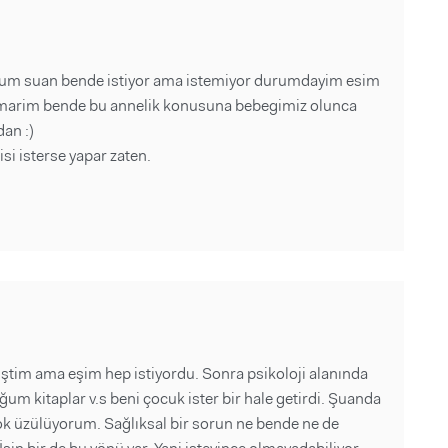
dum suan bende istiyor ama istemiyor durumdayim esim
. umarim bende bu annelik konusuna bebegimiz olunca
an :)
i isterse yapar zaten.
iştim ama eşim hep istiyordu. Sonra psikoloji alanında
um kitaplar v.s beni çocuk ister bir hale getirdi. Şuanda
k üzülüyorum. Sağlıksal bir sorun ne bende ne de