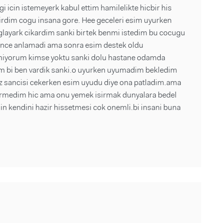
 icin istemeyerk kabul ettim hamilelikte hicbir his
cirdim cogu insana gore. Hee geceleri esim uyurken
aglayark cikardim sanki birtek benmi istedim bu cocugu
once anlamadi ama sonra esim destek oldu
miyorum kimse yoktu sanki dolu hastane odamda
m bi ben vardik sanki.o uyurken uyumadim bekledim
z sancisi cekerken esim uyudu diye ona patladim.ama
ecirmedim hic ama onu yemek isirmak dunyalara bedel
n kendini hazir hissetmesi cok onemli.bi insani buna