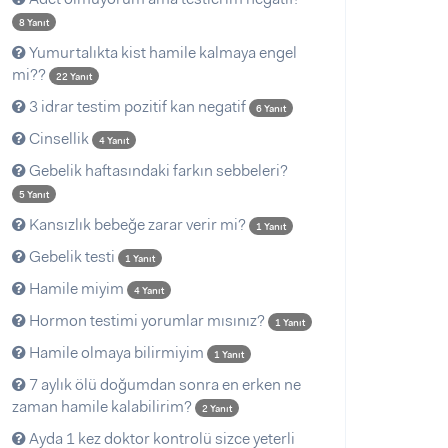
8 Yanıt
Yumurtalıkta kist hamile kalmaya engel
mi??
22 Yanıt
3 idrar testim pozitif kan negatif
6 Yanıt
Cinsellik
4 Yanıt
Gebelik haftasındaki farkın sebbeleri?
5 Yanıt
Kansızlık bebeğe zarar verir mi?
1 Yanıt
Gebelik testi
1 Yanıt
Hamile miyim
4 Yanıt
Hormon testimi yorumlar mısınız?
1 Yanıt
Hamile olmaya bilirmiyim
1 Yanıt
7 aylık ölü doğumdan sonra en erken ne
zaman hamile kalabilirim?
2 Yanıt
Ayda 1 kez doktor kontrolü sizce yeterli