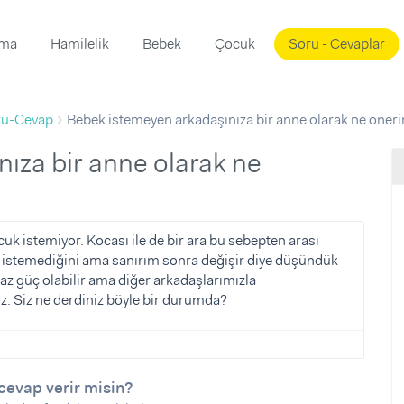
ama
Hamilelik
Bebek
Çocuk
Soru - Cevaplar
Süslemeleri
ama
ru-Cevap
Bebek istemeyen arkadaşınıza bir anne olarak ne öneri
ta
ı
ı
ısı
 Mekanı
mi)
üsleme
i
ocuk istemiyor. Kocası ile de bir ara bu sebepten arası
ti istemediğini ama sanırım sonra değişir diye düşündük
i
iraz güç olabilir ama diğer arkadaşlarımızla
u
. Siz ne derdiniz böyle bir durumda?
ünü
i
cevap verir misin?