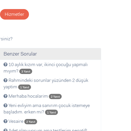
Hizmetler
rsiniz?
Benzer Sorular
10 aylık kızım var, ikinci çocuğu yapmalı
mıyım?
3 Yanıt
Rahmindeki sorunlar yüzünden 2 düşük
yaptim
1 Yanıt
Merhaba hocalarim
2 Yanıt
Yeni evliyim ama sanırım çocuk istemeye
başladım. erken mi?
1 Yanıt
Vesaire
2 Yanıt
Adet olmuyorum ama testlerim negatif!