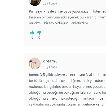
12 yıl önce
Kimseyi ikna ile anne baba yapamazsin. İstemedi
İnsanin bir omrunu etkileyecek bu karar icin k
mucizevi birsey oldugunu anlatirdim.
0
0
dream3
12 yıl önce
bende 3,5 yıllık evliyim ve nerdeyse 3 yıl kad
bir türlü ,eşim daha evlendiğimizin ilk yılı is
nedensiz bir şekilde birden hayallerime çocuk
olduğumu bebeğime baktığımı falan bir sürü ha
olduğumu anne olmak istediğimi anladım...bence
yaklaşılması çok yanlış..o zamanı gelince kendin