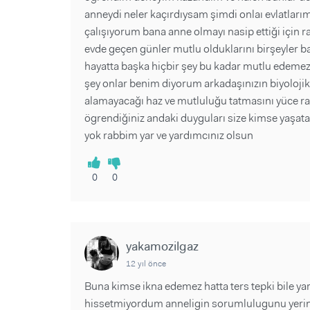
anneydi neler kaçırdıysam şimdi onlaı evlatları
çalışıyorum bana anne olmayı nasip ettiği için 
evde geçen günler mutlu olduklarını birşeyler ba
hayatta başka hiçbir şey bu kadar mutlu edemez
şey onlar benim diyorum arkadaşınızın biyoloji
alamayacağı haz ve mutluluğu tatmasını yüce ra
ögrendiğiniz andaki duyguları size kimse yaşat
yok rabbim yar ve yardımcınız olsun
0
0
yakamozilgaz
12 yıl önce
Buna kimse ikna edemez hatta ters tepki bile ya
hissetmiyordum anneligin sorumlulugunu yeri