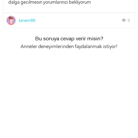
dalga gecılmesın yorumlarınızı beklıyorum
tanem86
8
chat
Bu soruya cevap verir misin?
Anneler deneyimlerinden faydalanmak istiyor!