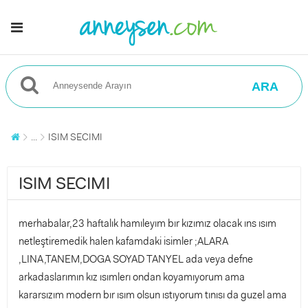
ARA
...
ISIM SECIMI
ISIM SECIMI
merhabalar,23 haftalık hamıleyım bır kızımız olacak ıns ısım
netleştiremedik halen kafamdaki isimler ;ALARA
,LINA,TANEM,DOGA SOYAD TANYEL ada veya defne
arkadaslarımın kız ısımlerı ondan koyamıyorum ama
kararsızım modern bır ısım olsun ıstıyorum tınısı da guzel ama