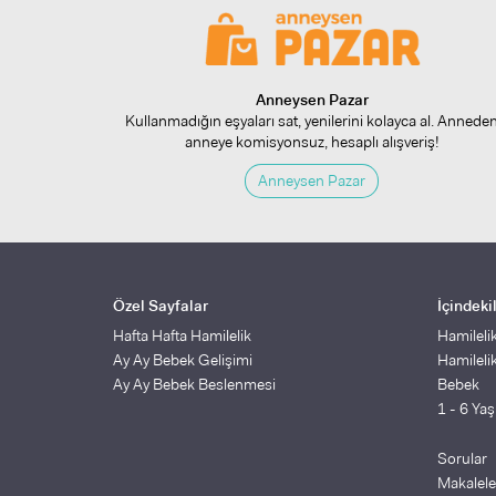
Anneysen Pazar
Kullanmadığın eşyaları sat, yenilerini kolayca al. Annede
anneye komisyonsuz, hesaplı alışveriş!
Anneysen Pazar
Özel Sayfalar
İçindeki
Hafta Hafta Hamilelik
Hamileli
Ay Ay Bebek Gelişimi
Hamileli
Ay Ay Bebek Beslenmesi
Bebek
1 - 6 Ya
Sorular
Makalele