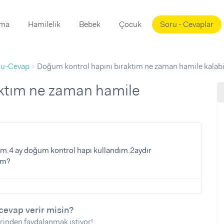
ama
Hamilelik
Bebek
Çocuk
Soru - Cevaplar
Süslemeleri
ama
ru-Cevap
Doğum kontrol hapını bıraktım ne zaman hamile kalabi
ta
ı
ı
ısı
 Mekanı
mi)
üsleme
i
i
im.4 ay doğum kontrol hapı kullandım.2aydır
im?
u
ünü
i
cevap verir misin?
rinden faydalanmak istiyor!