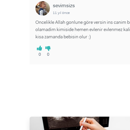
sevimsizs
11 yıl önce
Oncelikle Allah gonlune göre versin ins canim
olamadim kimiside hemen evlenir evlenmez kaliyo
kisa zamanda bebisin olur :)
0
0