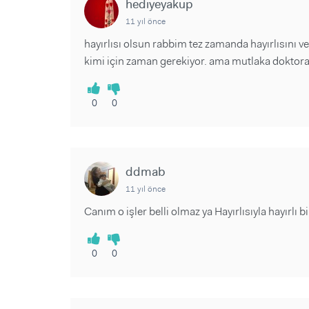
hediyeyakup
11 yıl önce
hayırlısı olsun rabbim tez zamanda hayırlısını v
kimi için zaman gerekiyor. ama mutlaka doktora
0
0
ddmab
11 yıl önce
Canım o işler belli olmaz ya Hayırlısıyla hayırlı b
0
0