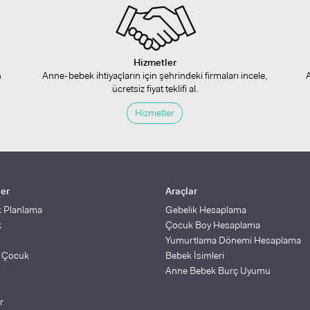
Hizmetler
n
Anne-bebek ihtiyaçların için şehrindeki firmaları incele,
ücretsiz fiyat teklifi al.
Hizmetler
ler
Araçlar
k Planlama
Gebelik Hesaplama
k
Çocuk Boy Hesaplama
Yumurtlama Dönemi Hesaplama
ş Çocuk
Bebek İsimleri
Anne Bebek Burç Uyumu
r