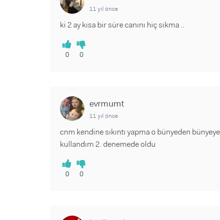
11 yıl önce
ki 2 ay kısa bir süre canını hiç sıkma ..
0
0
evrmumt
11 yıl önce
cnm kendine sıkıntı yapma o bünyeden bünyeye 
kullandım 2. denemede oldu
0
0