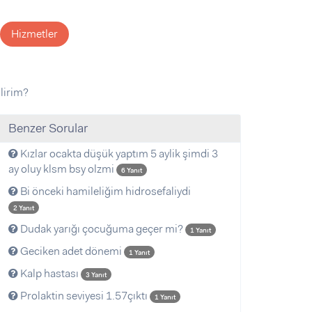
Hizmetler
lirim?
Benzer Sorular
Kızlar ocakta düşük yaptım 5 aylik şimdi 3
ay oluy klsm bsy olzmi
6 Yanıt
Bi önceki hamileliğim hidrosefaliydi
2 Yanıt
Dudak yarığı çocuğuma geçer mi?
1 Yanıt
Geciken adet dönemi
1 Yanıt
Kalp hastası
3 Yanıt
Prolaktin seviyesi 1.57çıktı
1 Yanıt