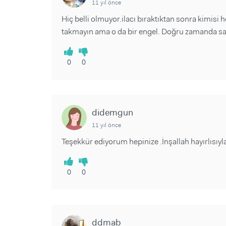
11 yıl önce
Hiç belli olmuyor.ilacı bıraktıktan sonra kimisi 
takmayın ama o da bir engel. Doğru zamanda sağl
0
0
didemgun
11 yıl önce
Teşekkür ediyorum hepinize .İnşallah hayırlısıyl
0
0
ddmab