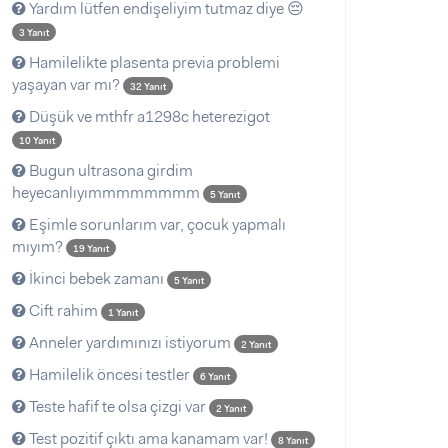
Yardım lütfen endişeliyim tutmaz diye 😔
3 Yanıt
Hamilelikte plasenta previa problemi
yaşayan var mı?
32 Yanıt
Düşük ve mthfr a1298c heterezigot
10 Yanıt
Bugun ultrasona girdim
heyecanlıyımmmmmmmm
5 Yanıt
Eşimle sorunlarım var, çocuk yapmalı
mıyım?
19 Yanıt
İkinci bebek zamanı
5 Yanıt
Cift rahim
1 Yanıt
Anneler yardımınızı istiyorum
2 Yanıt
Hamilelik öncesi testler
6 Yanıt
Teste hafif te olsa çizgi var
2 Yanıt
Test pozitif çıktı ama kanamam var!
8 Yanıt