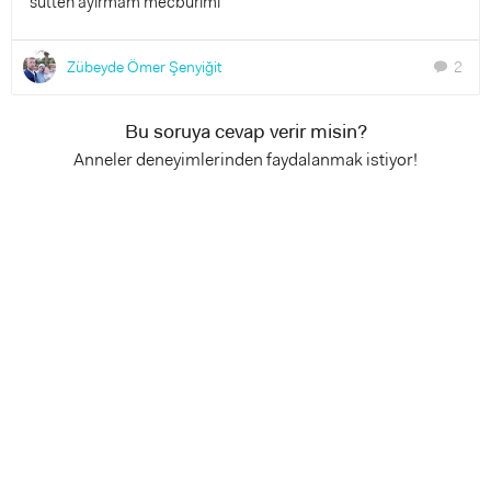
sütten ayırmam mecburimi
Zübeyde Ömer Şenyiğit
2
chat
Bu soruya cevap verir misin?
Anneler deneyimlerinden faydalanmak istiyor!