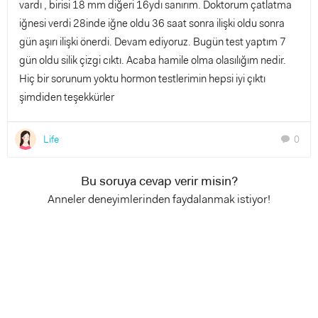
vardı , birisi 18 mm diğeri 16ydı sanırım. Doktorum çatlatma
iğnesi verdi 28inde iğne oldu 36 saat sonra ilişki oldu sonra
gün aşırı ilişki önerdi. Devam ediyoruz. Bugün test yaptım 7
gün oldu silik çizgi cıktı. Acaba hamile olma olasılığım nedir.
Hiç bir sorunum yoktu hormon testlerimin hepsi iyi çıktı
şimdiden teşekkürler
Life
0
chat
Bu soruya cevap verir misin?
Anneler deneyimlerinden faydalanmak istiyor!