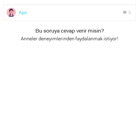
Aşcı
5
chat
Bu soruya cevap verir misin?
Anneler deneyimlerinden faydalanmak istiyor!