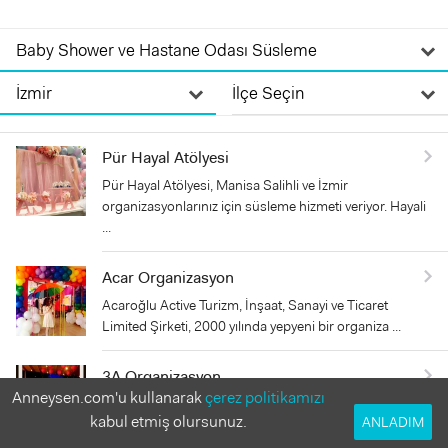
Pür Hayal Atölyesi
Pür Hayal Atölyesi, Manisa Salihli ve İzmir
organizasyonlarınız için süsleme hizmeti veriyor. Hayali
...
Acar Organizasyon
Acaroğlu Active Turizm, İnşaat, Sanayi ve Ticaret
Limited Şirketi, 2000 yılında yepyeni bir organiza ...
3A Organizasyon
Anneysen.com'u kullanarak
çerez politikamızı
Yaratıcı tasarım ve etkili planlamalarda tüm
kabul etmiş olursunuz.
ANLADIM
organizasyonu daima hatırlanacak güzel günlere
dönüştür ...