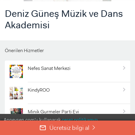
Deniz Güneş Müzik ve Dans
Akademisi
Önerilen Hizmetler
Nefes Sanat Merkezi
KindyROO
Minik Gurmeler Parti Evi
Anneysen.com'u kullanarak
çerez politikamızı
kabul etmiş olursunuz.
Ücretsiz bilgi al
mail_outline
right
ANLADIM
Çevre Pastaneleri 4. Levent