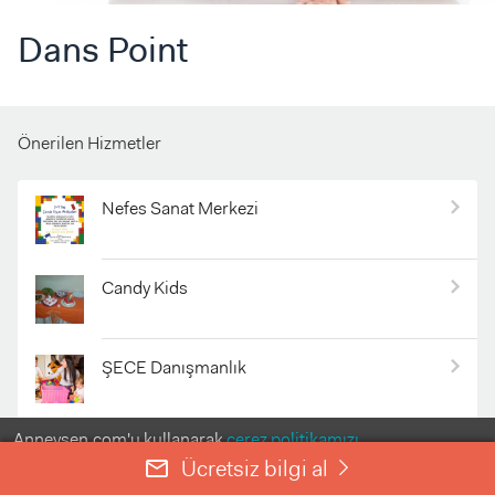
Dans Point
Önerilen Hizmetler
Nefes Sanat Merkezi
Candy Kids
ŞECE Danışmanlık
Anneysen.com'u kullanarak
çerez politikamızı
Çevre Pastaneleri 4. Levent
kabul etmiş olursunuz.
Ücretsiz bilgi al
mail_outline
right
ANLADIM