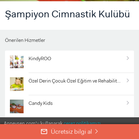
Şampiyon Cimnastik Kulübü
Önerilen Hizmetler
KindyROO
Özel Derin Çocuk Özel Eğitim ve Rehabilitasyon Merkezi
Candy Kids
Anneysen.com'u kullanarak
çerez politikamızı
Çevre Pastaneleri 4. Levent
kabul etmiş olursunuz.
Ücretsiz bilgi al
mail_outline
right
ANLADIM