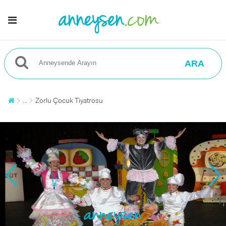
ARA
...
Zorlu Çocuk Tiyatrosu