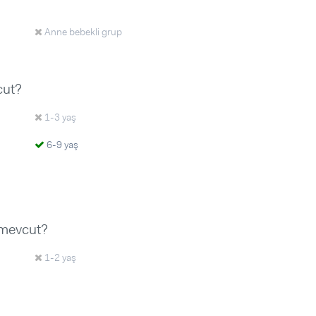
Anne bebekli grup
cut?
1-3 yaş
6-9 yaş
 mevcut?
1-2 yaş