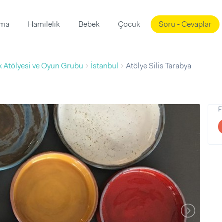
ama
Hamilelik
Bebek
Çocuk
Soru - Cevaplar
Süslemeleri
ama
 Atölyesi ve Oyun Grubu
İstanbul
Atölye Silis Tarabya
ta
ı
ı
ısı
 Mekanı
mi)
F
üsleme
i
i
u
ünü
i