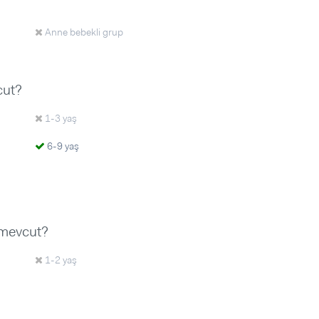
Anne bebekli grup
cut?
1-3 yaş
6-9 yaş
 mevcut?
1-2 yaş