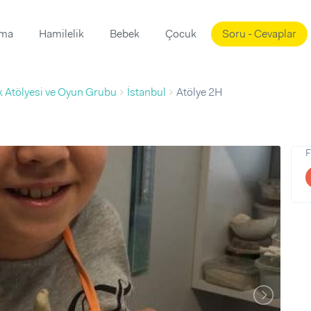
ama
Hamilelik
Bebek
Çocuk
Soru - Cevaplar
Süslemeleri
ama
 Atölyesi ve Oyun Grubu
İstanbul
Atölye 2H
ta
ı
ı
ısı
 Mekanı
mi)
F
üsleme
i
i
u
ünü
i