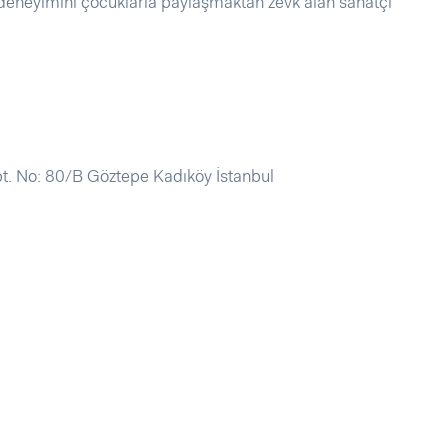
eneyimini çocuklarla paylaşmaktan zevk alan sanatçı
. No: 80/B Göztepe Kadıköy İstanbul