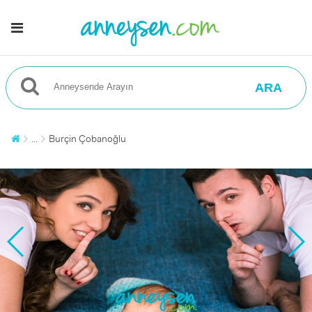
ARA
...
Burçin Çobanoğlu