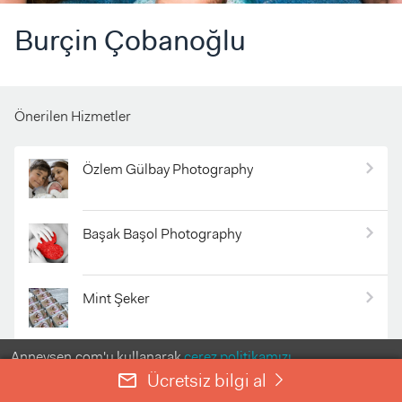
Burçin Çobanoğlu
Önerilen Hizmetler
Özlem Gülbay Photography
Başak Başol Photography
Mint Şeker
Anneysen.com'u kullanarak
çerez politikamızı
Medical Center Yenidoğan Hizmetleri
kabul etmiş olursunuz.
Ücretsiz bilgi al
mail_outline
right
ANLADIM